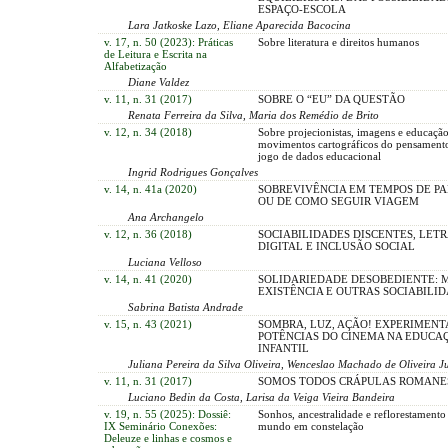
ESPAÇO-ESCOLA
Lara Jatkoske Lazo, Eliane Aparecida Bacocina
v. 17, n. 50 (2023): Práticas
Sobre literatura e direitos humanos
de Leitura e Escrita na
Alfabetização
Diane Valdez
v. 11, n. 31 (2017)
SOBRE O “EU” DA QUESTÃO
Renata Ferreira da Silva, Maria dos Remédio de Brito
v. 12, n. 34 (2018)
Sobre projecionistas, imagens e educação
movimentos cartográficos do pensamen
jogo de dados educacional
Ingrid Rodrigues Gonçalves
v. 14, n. 41a (2020)
SOBREVIVÊNCIA EM TEMPOS DE P
OU DE COMO SEGUIR VIAGEM
Ana Archangelo
v. 12, n. 36 (2018)
SOCIABILIDADES DISCENTES, LE
DIGITAL E INCLUSÃO SOCIAL
Luciana Velloso
v. 14, n. 41 (2020)
SOLIDARIEDADE DESOBEDIENTE: 
EXISTÊNCIA E OUTRAS SOCIABILI
Sabrina Batista Andrade
v. 15, n. 43 (2021)
SOMBRA, LUZ, AÇÃO! EXPERIMENT
POTÊNCIAS DO CINEMA NA EDUCA
INFANTIL
Juliana Pereira da Silva Oliveira, Wenceslao Machado de Oliveira J
v. 11, n. 31 (2017)
SOMOS TODOS CRÁPULAS ROMANE
Luciano Bedin da Costa, Larisa da Veiga Vieira Bandeira
v. 19, n. 55 (2025): Dossiê:
Sonhos, ancestralidade e reflorestamento
IX Seminário Conexões:
mundo em constelação
Deleuze e linhas e cosmos e