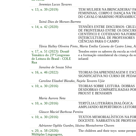
Jeremias Lucas Tavares
v. 13, n. 39 (2019)
TEM MULHER NA BRINCADEIRA? F
FEMININAS, CORPO E DANÇA NA T
DO CAVALO MARINHO PERNAMBU
Tainá Dias de Moraes Barreto
v. 14, n. 42 (2020)
TENSÕES ENTRE DISCURSOS: CRU
DE FRONTEIRAS ENTRE OS DISCUR
CIENTÍFICO E COTIDIANO NA FOR
INTERCULTURAL DE PROFESSORES
CIÊNCIAS PARA O CAMPO
Tânia Halley Oliveira Pinto, Maria Emília Caixeta de Castro Lima,
v. 17, n. 51 (2023): Dossiê
Tensões entre os saberes da escola as viv
Temático do 23º Congresso
e a formação omnilateral da criança da 
de Leitura do Brasil - COLE
infantil
Rua
Janaína de Souza Silva
v. 16, n. 46 (2022)
TEORIAS DA APRENDIZAGEM E ESC
SIGNIFICATIVA NO CURSO DE PED
Caroline Elizabel Blaszko, Najela Tavares Ujiie
v. 10, n. 30 (2016)
TEORIAS SOBRE LEITURA: DOBRAS 
DESDOBRAS COMPARTILHADAS POR 
PROUST E BENJAMIN
Maria Aurora Neta
v. 10, n. 30 (2016)
TERTÚLIA LITERÁRIA DIALÓGICA:
AMPLIANDO REPERTÓRIOS LEITOR
Glauce Maciel Barbosa Pereira
v. 10, n. 30 (2016)
TEXTOS MEMORIALÍSTICOS NA F
DOCENTE: NARRATIVA DE PROFESS
Adrianne Ogêda Guedes, Iduina Montalverne Chaves
v. 20, n. 58 (2026):
The children and their toys: some perspe
Múltiplas Linguagens,