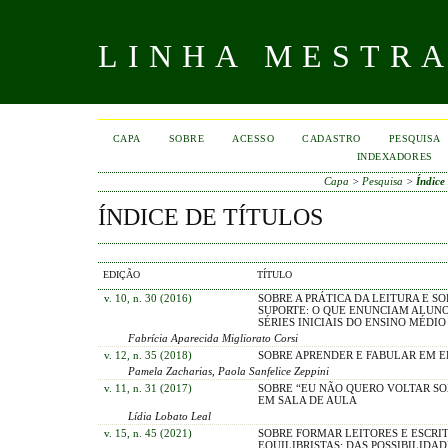
LINHA MESTR
CAPA
SOBRE
ACESSO
CADASTRO
PESQUISA
INDEXADORES
Capa
>
Pesquisa
>
Índice 
ÍNDICE DE TÍTULOS
EDIÇÃO
TÍTULO
v. 10, n. 30 (2016)
SOBRE A PRÁTICA DA LEITURA E SO
SUPORTE: O QUE ENUNCIAM ALUNO
SÉRIES INICIAIS DO ENSINO MÉDIO
Fabrícia Aparecida Migliorato Corsi
v. 12, n. 35 (2018)
SOBRE APRENDER E FABULAR EM 
Pamela Zacharias, Paola Sanfelice Zeppini
v. 11, n. 31 (2017)
SOBRE “EU NÃO QUERO VOLTAR SO
EM SALA DE AULA
Lídia Lobato Leal
v. 15, n. 45 (2021)
SOBRE FORMAR LEITORES E ESCRI
EQUILIBRISTAS: DAS POSSIBILIDAD