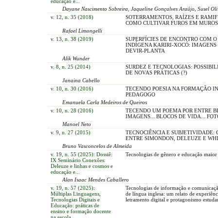
educação e...
Dayane Nascimento Sobreira, Jaqueline Gonçalves Araújo, Susel Oli
v. 12, n. 35 (2018)
SOTERRAMENTOS, RAÍZES E RAMIF
COMO CULTIVAR FUROS EM MUROS
Rafael Limongelli
v. 13, n. 38 (2019)
SUPERFÍCIES DE ENCONTRO COM O
INDÍGENA KARIRI-XOCÓ: IMAGENS 
DEVIR-PLANTA
Alik Wunder
v. 8, n. 25 (2014)
SURDEZ E TECNOLOGIAS: POSSIBI
DE NOVAS PRÁTICAS (?)
Janaina Cabello
v. 10, n. 30 (2016)
TECENDO POESIA NA FORMAÇÃO IN
PEDAGOGO
Emanuela Carla Medeiros de Queiros
v. 10, n. 28 (2016)
TECENDO UM POEMA POR ENTRE B
IMAGENS... BLOCOS DE VIDA... FO
Manoel Neto
v. 9, n. 27 (2015)
TECNOCIÊNCIA E SUBJETIVIDADE:
ENTRE SIMONDON, DELEUZE E WH
Bruno Vasconcelos de Almeida
v. 19, n. 55 (2025): Dossiê:
Tecnologias de gênero e educação maior
IX Seminário Conexões:
Deleuze e linhas e cosmos e
educação e...
Alan Isaac Mendes Caballero
v. 19, n. 57 (2025):
Tecnologias de informação e comunicaçã
Múltiplas Linguagens,
de língua inglesa: um relato de experiênc
Tecnologias Digitais e
letramento digital e protagonismo estudan
Educação: práticas de
ensino e formação docente
na escola