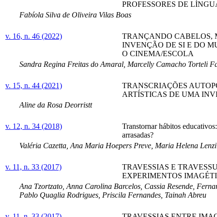
PROFESSORES DE LÍNG
Fabíola Silva de Oliveira Vilas Boas
v. 16, n. 46 (2022)
TRANÇANDO CABELOS, M
INVENÇÃO DE SI E DO M
O CINEMA/ESCOLA
Sandra Regina Freitas do Amaral, Marcelly Camacho Torteli F
v. 15, n. 44 (2021)
TRANSCRIAÇÕES AUTOPO
ARTÍSTICAS DE UMA IN
Aline da Rosa Deorristt
v. 12, n. 34 (2018)
Transtornar hábitos educativos:
arrasadas?
Valéria Cazetta, Ana Maria Hoepers Preve, Maria Helena Lenzi
v. 11, n. 33 (2017)
TRAVESSIAS E TRAVESS
EXPERIMENTOS IMAGÉTI
Ana Tzortzato, Anna Carolina Barcelos, Cassia Resende, Ferna
Pablo Quaglia Rodrigues, Priscila Fernandes, Tainah Abreu
v. 11, n. 33 (2017)
TRAVESSIAS ENTRE IMA