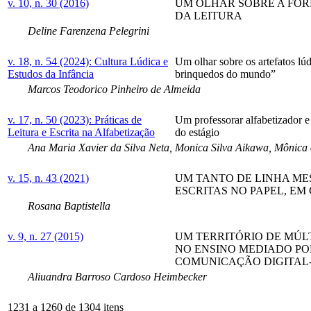
v. 10, n. 30 (2016)
UM OLHAR SOBRE A FOR
DA LEITURA
Deline Farenzena Pelegrini
v. 18, n. 54 (2024): Cultura Lúdica e
Um olhar sobre os artefatos lú
Estudos da Infância
brinquedos do mundo”
Marcos Teodorico Pinheiro de Almeida
v. 17, n. 50 (2023): Práticas de
Um professorar alfabetizador e 
Leitura e Escrita na Alfabetização
do estágio
Ana Maria Xavier da Silva Neta, Monica Silva Aikawa, Mônica d
v. 15, n. 43 (2021)
UM TANTO DE LINHA MES
ESCRITAS NO PAPEL, EM
Rosana Baptistella
v. 9, n. 27 (2015)
UM TERRITÓRIO DE MÚL
NO ENSINO MEDIADO PO
COMUNICAÇÃO DIGITAL
Aliuandra Barroso Cardoso Heimbecker
1231 a 1260 de 1304 itens