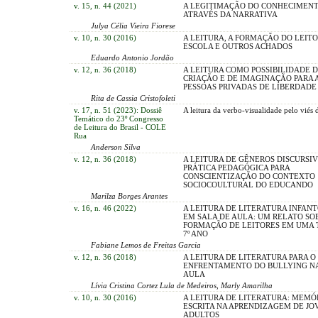
v. 15, n. 44 (2021)
A LEGITIMAÇÃO DO CONHECIMEN
ATRAVÉS DA NARRATIVA
Julya Célia Vieira Fiorese
v. 10, n. 30 (2016)
A LEITURA, A FORMAÇÃO DO LEITO
ESCOLA E OUTROS ACHADOS
Eduardo Antonio Jordão
v. 12, n. 36 (2018)
A LEITURA COMO POSSIBILIDADE 
CRIAÇÃO E DE IMAGINAÇÃO PARA 
PESSOAS PRIVADAS DE LIBERDADE
Rita de Cassia Cristofoleti
v. 17, n. 51 (2023): Dossiê
A leitura da verbo-visualidade pelo viés 
Temático do 23º Congresso
de Leitura do Brasil - COLE
Rua
Anderson Silva
v. 12, n. 36 (2018)
A LEITURA DE GÊNEROS DISCURSIV
PRÁTICA PEDAGÓGICA PARA
CONSCIENTIZAÇÃO DO CONTEXTO
SOCIOCOULTURAL DO EDUCANDO
Marilza Borges Arantes
v. 16, n. 46 (2022)
A LEITURA DE LITERATURA INFAN
EM SALA DE AULA: UM RELATO SO
FORMAÇÃO DE LEITORES EM UMA 
7º ANO
Fabiane Lemos de Freitas Garcia
v. 12, n. 36 (2018)
A LEITURA DE LITERATURA PARA O
ENFRENTAMENTO DO BULLYING NA
AULA
Lívia Cristina Cortez Lula de Medeiros, Marly Amarilha
v. 10, n. 30 (2016)
A LEITURA DE LITERATURA: MEMÓ
ESCRITA NA APRENDIZAGEM DE JO
ADULTOS