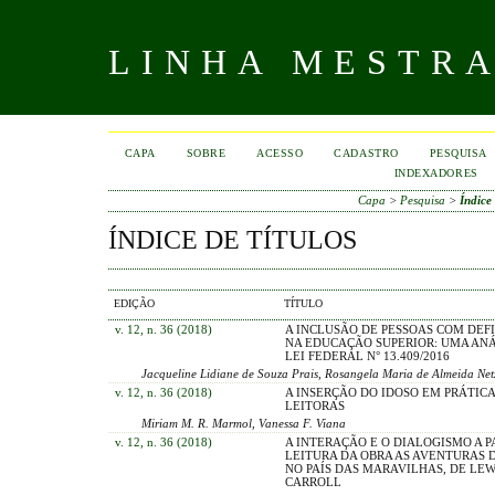
LINHA MESTR
CAPA
SOBRE
ACESSO
CADASTRO
PESQUISA
INDEXADORES
Capa
>
Pesquisa
>
Índice 
ÍNDICE DE TÍTULOS
EDIÇÃO
TÍTULO
v. 12, n. 36 (2018)
A INCLUSÃO DE PESSOAS COM DEFI
NA EDUCAÇÃO SUPERIOR: UMA ANÁ
LEI FEDERAL N° 13.409/2016
Jacqueline Lidiane de Souza Prais, Rosangela Maria de Almeida Net
v. 12, n. 36 (2018)
A INSERÇÃO DO IDOSO EM PRÁTIC
LEITORAS
Miriam M. R. Marmol, Vanessa F. Viana
v. 12, n. 36 (2018)
A INTERAÇÃO E O DIALOGISMO A P
LEITURA DA OBRA AS AVENTURAS D
NO PAÍS DAS MARAVILHAS, DE LEW
CARROLL