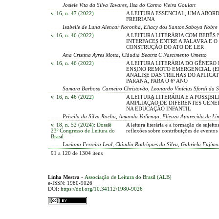
Josiele Vita da Silva Tavares, Ilsa do Carmo Vieira Goulart
v. 16, n. 47 (2022)
A LEITURA ESSENCIAL, UMA ABO
FREIRIANA
Isabelle de Luna Alencar Noronha, Eliacy dos Santos Saboya Nobre
v. 16, n. 46 (2022)
A LEITURA LITERÁRIA COM BEBÊS 
INTERFACES ENTRE A PALAVRA E O 
CONSTRUÇÃO DO ATO DE LER
Ana Cristina Ayres Motta, Cláudia Beatriz C Nascimento Ometto
v. 16, n. 46 (2022)
A LEITURA LITERÁRIA DO GÊNERO
ENSINO REMOTO EMERGENCIAL (E
ANÁLISE DAS TRILHAS DO APLICA
PARANÁ, PARA O 6º ANO
Samara Barbosa Carneiro Christovão, Leonardo Vinícius Sfordi da S
v. 16, n. 46 (2022)
A LEITURA LITERÁRIA E A POSSIBI
AMPLIAÇÃO DE DIFERENTES GÊNE
NA EDUCAÇÃO INFANTIL
Priscila da Silva Rocha, Amanda Valiengo, Elieuza Aparecida de Li
v. 18, n. 52 (2024): Dossiê
A leitura literária e a formação de sujeitos
23º Congresso de Leitura do
reflexões sobre contribuições de eventos 
Brasil
Luciana Ferreira Leal, Cláudio Rodrigues da Silva, Gabriela Fujimor
91 a 120 de 1304 itens
Linha Mestra
-
Associação de Leitura do Brasil (ALB)
e-ISSN: 1980-9026
DOI:
https://doi.org/10.34112/1980-9026