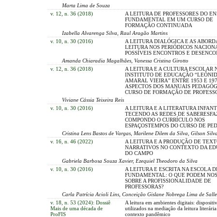
Marta Lima de Souza
v. 12, n. 36 (2018)
A LEITURA DE PROFESSORES DO EN
FUNDAMENTAL EM UM CURSO DE
FORMAÇÃO CONTINUADA
Izabella Alvarenga Silva, Raul Aragão Martins
v. 10, n. 30 (2016)
A LEITURA DIALÓGICA E AS ABOR
LEITURA NOS PERIÓDICOS NACIONA
POSSÍVEIS ENCONTROS E DESENC
Amanda Chiaradia Magalhães, Vanessa Cristina Girotto
v. 12, n. 36 (2018)
A LEITURA E A CULTURA ESCOLAR 
INSTITUTO DE EDUCAÇÃO “LEÔNI
AMARAL VIEIRA” ENTRE 1953 E 197
ASPECTOS DOS MANUAIS PEDAGÓG
CURSO DE FORMAÇÃO DE PROFESS
Viviane Cássia Teixeira Reis
v. 10, n. 30 (2016)
A LEITURA E A LITERATURA INFANT
TECENDO AS REDES DE SABERESFA
COMPONDO O CURRÍCULO NOS
ESPAÇOSTEMPOS DO CURSO DE PE
Cristina Lens Bastos de Vargas, Marilene Dilem da Silva, Gilson Silv
v. 16, n. 46 (2022)
A LEITURA E A PRODUÇÃO DE TEXT
NARRATIVOS NO CONTEXTO DA E
DO CAMPO
Gabriela Barbosa Souza Xavier, Ezequiel Theodoro da Silva
v. 10, n. 30 (2016)
A LEITURA E ESCRITA NA ESCOLA D
FUNDAMENTAL: O QUE PODEM NOS
SOBRE A PROFISSIONALIDADE DE
PROFESSORAS?
Carla Patrícia Acioli Lins, Conceição Gislane Nobrega Lima de Sall
v. 18, n. 53 (2024): Dossiê
A leitura em ambientes digitais: dispositiv
Mais de uma década de
utilizados na mediação da leitura literári
ProFIS
contexto pandêmico