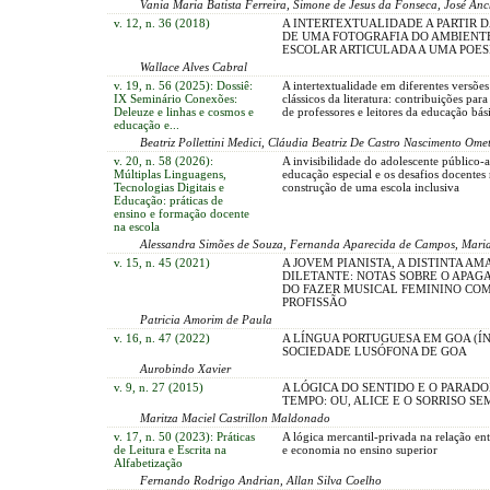
Vania Maria Batista Ferreira, Simone de Jesus da Fonseca, José Anch
v. 12, n. 36 (2018)
A INTERTEXTUALIDADE A PARTIR D
DE UMA FOTOGRAFIA DO AMBIENT
ESCOLAR ARTICULADA A UMA POES
Wallace Alves Cabral
v. 19, n. 56 (2025): Dossiê:
A intertextualidade em diferentes versões
IX Seminário Conexões:
clássicos da literatura: contribuições par
Deleuze e linhas e cosmos e
de professores e leitores da educação bás
educação e...
Beatriz Pollettini Medici, Cláudia Beatriz De Castro Nascimento Ome
v. 20, n. 58 (2026):
A invisibilidade do adolescente público-
Múltiplas Linguagens,
educação especial e os desafios docentes
Tecnologias Digitais e
construção de uma escola inclusiva
Educação: práticas de
ensino e formação docente
na escola
Alessandra Simões de Souza, Fernanda Aparecida de Campos, Maria
v. 15, n. 45 (2021)
A JOVEM PIANISTA, A DISTINTA AM
DILETANTE: NOTAS SOBRE O APA
DO FAZER MUSICAL FEMININO CO
PROFISSÃO
Patricia Amorim de Paula
v. 16, n. 47 (2022)
A LÍNGUA PORTUGUESA EM GOA (ÍN
SOCIEDADE LUSÓFONA DE GOA
Aurobindo Xavier
v. 9, n. 27 (2015)
A LÓGICA DO SENTIDO E O PARAD
TEMPO: OU, ALICE E O SORRISO SE
Maritza Maciel Castrillon Maldonado
v. 17, n. 50 (2023): Práticas
A lógica mercantil-privada na relação en
de Leitura e Escrita na
e economia no ensino superior
Alfabetização
Fernando Rodrigo Andrian, Allan Silva Coelho