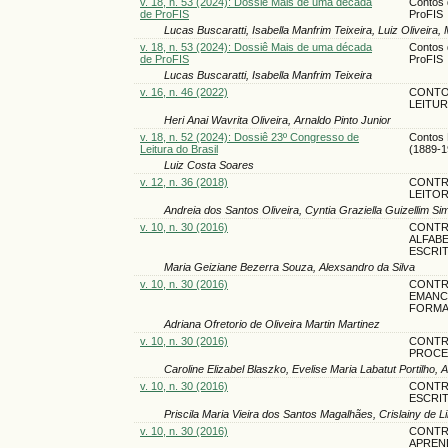
v. 18, n. 53 (2024): Dossiê Mais de uma década
Contos 
de ProFIS
ProFIS
Lucas Buscaratti, Isabella Manfrim Teixeira, Luiz Oliveira, 
v. 18, n. 53 (2024): Dossiê Mais de uma década
Contos 
de ProFIS
ProFIS
Lucas Buscaratti, Isabella Manfrim Teixeira
v. 16, n. 46 (2022)
CONTOS
LEITUR
Heri Anai Wavrita Oliveira, Arnaldo Pinto Junior
v. 18, n. 52 (2024): Dossiê 23º Congresso de
Contos 
Leitura do Brasil
(1889-1
Luiz Costa Soares
v. 12, n. 36 (2018)
CONTRI
LEITO
Andreia dos Santos Oliveira, Cyntia Graziella Guizellim Si
v. 10, n. 30 (2016)
CONTR
ALFABE
ESCRIT
Maria Geiziane Bezerra Souza, Alexsandro da Silva
v. 10, n. 30 (2016)
CONTRI
EMANCI
FORMA
Adriana Ofretorio de Oliveira Martin Martinez
v. 10, n. 30 (2016)
CONTR
PROCE
Caroline Elizabel Blaszko, Evelise Maria Labatut Portilho,
v. 10, n. 30 (2016)
CONTRI
ESCRIT
Priscila Maria Vieira dos Santos Magalhães, Crislainy de 
v. 10, n. 30 (2016)
CONTR
APREN