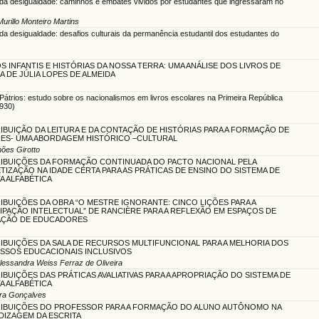
da desigualdade: caminhos e embates vividos por estudantes que ingressaram no
Murillo Monteiro Martins
da desigualdade: desafios culturais da permanência estudantil dos estudantes do
 INFANTIS E HISTÓRIAS DA NOSSA TERRA: UMA ANÁLISE DOS LIVROS DE
A DE JÚLIA LOPES DE ALMEIDA
Pátrios: estudo sobre os nacionalismos em livros escolares na Primeira República
930)
BUIÇÃO DA LEITURA E DA CONTAÇÃO DE HISTÓRIAS PARA A FORMAÇÃO DE
RES- UMA ABORDAGEM HISTÓRICO –CULTURAL
mões Girotto
IBUIÇÕES DA FORMAÇÃO CONTINUADA DO PACTO NACIONAL PELA
TIZAÇÃO NA IDADE CERTA PARA AS PRÁTICAS DE ENSINO DO SISTEMA DE
A ALFABÉTICA
BUIÇÕES DA OBRA “O MESTRE IGNORANTE: CINCO LIÇÕES PARA A
PAÇÃO INTELECTUAL” DE RANCIÈRE PARA A REFLEXÃO EM ESPAÇOS DE
ÇÃO DE EDUCADORES
IBUIÇÕES DA SALA DE RECURSOS MULTIFUNCIONAL PARA A MELHORIA DOS
SSOS EDUCACIONAIS INCLUSIVOS
 Alessandra Weiss Ferraz de Oliveira
BUIÇÕES DAS PRÁTICAS AVALIATIVAS PARA A APROPRIAÇÃO DO SISTEMA DE
A ALFABÉTICA
Lira Gonçalves
IBUIÇÕES DO PROFESSOR PARA A FORMAÇÃO DO ALUNO AUTÔNOMO NA
DIZAGEM DA ESCRITA