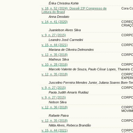
Érika Christina Kohle
v. 18, n. 52 (2024): Dossiê 23º Congresso de
Cora Co
Leitura do Brasil
Anna Deodato
v. 14, n. 41 (2020)
COREOC
CRIAÇ
Juanielson Alves Silva
v. 9, n. 27 (2015)
CORPO,
Leandro José Carmelini
v. 15, n. 44 (2021)
CORPO.
Mariana de Oliveira Delmondes
v. 12, n. 35 (2018)
CORPO
Matheus Silva
v. 10, n. 28 (2016)
CORPO
Marcelo Valente de Souza, Paulo César Lopes, Thamiris Cr
v. 12, n. 35 (2018)
CORPO
EXPER
Juscelino Ferreira Mendes Junior, Juliana Soares Bom-T
v. 9, n. 27 (2015)
CORPO
Paola Judith Amaris Ruidiaz
v. 9, n. 27 (2015)
CORPOS
Nelson Silva
v. 12, n. 36 (2018)
CORPO
MOVIM
Rafaele Paiva
v. 12, n. 35 (2018)
CORPO
Nilda Alves, Rebeca Brandão
v. 15, n. 44 (2021)
CORPO