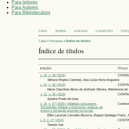
Para leitores
Para Autores
Para Bibliotecários
CAPA
SOBRE
ACESSO
CADASTRO
PES
Capa
>
Pesquisa
>
Índice de títulos
Índice de títulos
EDIÇÃO
TÍTULO
v. 10, n. 30 (2016)
CONSUL
Silmara Regina Colombo, Ana Lúcia Horta Nogueira
v. 10, n. 30 (2016)
CONTA
Maria Claurênia Abreu de Andrade Silveira, Marineuma de 
v. 12, n. 36 (2018)
CONTAN
Sandra Prado de Lima
v. 19, n. 57 (2025): Múltiplas Linguagens,
Contextu
Tecnologias Digitais e Educação: práticas de
ensino e formação docente na escola
Ellen Lacerda Carvalho Bezerra, Raquel Santiago Freire, J
v. 9, n. 27 (2015)
CONTIN
Tamiris Vaz