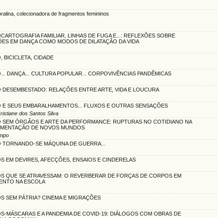
ralina, colecionadora de fragmentos femininos
ARTOGRAFIA FAMILIAR, LINHAS DE FUGA E...: REFLEXÕES SOBRE
ÕES EM DANÇA COMO MODOS DE DILATAÇÃO DA VIDA
 BICICLETA, CIDADE
.. DANÇA... CULTURA POPULAR... CORPOVIVÊNCIAS PANDÊMICAS
 DESEMBESTADO: RELAÇÕES ENTRE ARTE, VIDA E LOUCURA
 E SEUS EMBARALHAMENTOS... FLUXOS E OUTRAS SENSAÇÕES
istiane dos Santos Silva
 SEM ÓRGÃOS E ARTE DA PERFORMANCE: RUPTURAS NO COTIDIANO NA
IMENTAÇÃO DE NOVOS MUNDOS
empo
 TORNANDO-SE MÁQUINA DE GUERRA...
 EM DEVIRES, AFECÇÕES, ENSAIOS E CINDERELAS
S QUE SE ATRAVESSAM: O REVERBERAR DE FORÇAS DE CORPOS EM
ENTO NA ESCOLA
S SEM PÁTRIA? CINEMA E MIGRAÇÕES
S-MÁSCARAS E A PANDEMIA DE COVID-19: DIÁLOGOS COM OBRAS DE