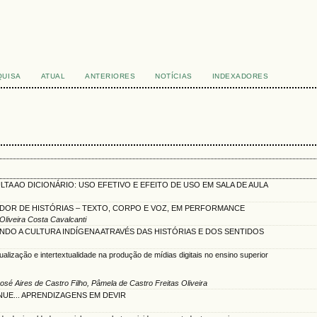
QUISA
ATUAL
ANTERIORES
NOTÍCIAS
INDEXADORES
TA AO DICIONÁRIO: USO EFETIVO E EFEITO DE USO EM SALA DE AULA
DOR DE HISTÓRIAS – TEXTO, CORPO E VOZ, EM PERFORMANCE
Oliveira Costa Cavalcanti
DO A CULTURA INDÍGENA ATRAVÉS DAS HISTÓRIAS E DOS SENTIDOS
alização e intertextualidade na produção de mídias digitais no ensino superior
osé Aires de Castro Filho, Pâmela de Castro Freitas Oliveira
UE... APRENDIZAGENS EM DEVIR