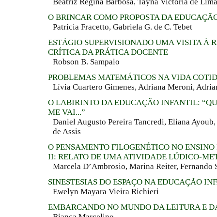
Beatriz Regina Barbosa, Tayná Victória de Lim
O BRINCAR COMO PROPOSTA DA EDUCAÇÃO
Patrícia Fracetto, Gabriela G. de C. Tebet
ESTÁGIO SUPERVISIONADO UMA VISITA À 
CRÍTICA DA PRÁTICA DOCENTE
Robson B. Sampaio
PROBLEMAS MATEMÁTICOS NA VIDA COTI
Lívia Cuartero Gimenes, Adriana Meroni, Adria
O LABIRINTO DA EDUCAÇÃO INFANTIL: “Q
ME VAI...”
Daniel Augusto Pereira Tancredi, Eliana Ayoub,
de Assis
O PENSAMENTO FILOGENÉTICO NO ENSIN
II: RELATO DE UMA ATIVIDADE LÚDICO-M
Marcela D’Ambrosio, Marina Reiter, Fernando 
SINESTESIAS DO ESPAÇO NA EDUCAÇÃO IN
Ewelyn Mayara Vieira Richieri
EMBARCANDO NO MUNDO DA LEITURA E D
Bianca Marcelino