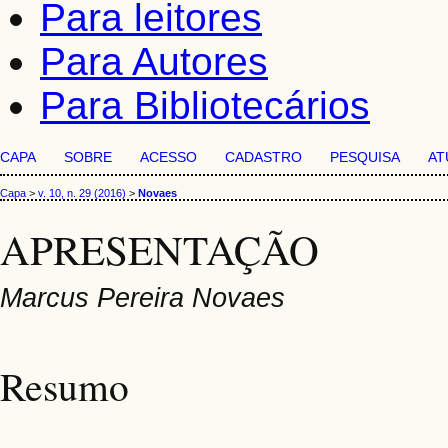
Para leitores
Para Autores
Para Bibliotecários
CAPA
SOBRE
ACESSO
CADASTRO
PESQUISA
AT
Capa
>
v. 10, n. 29 (2016)
>
Novaes
APRESENTAÇÃO
Marcus Pereira Novaes
Resumo