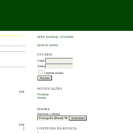
OPEN JOURNAL SYSTEMS
Ajuda do sistema
USUÁRIO
Login
Senha
Lembrar usuário
NOTIFICAÇÕES
PDF
Visualizar
Assinar
IDIOMA
Selecione o idioma
PDF
2
CONTEÚDO DA REVISTA