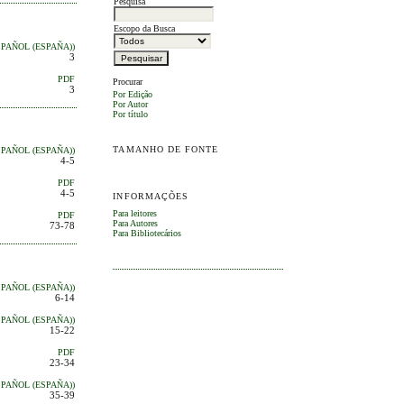
Pesquisa
Escopo da Busca
SPAÑOL (ESPAÑA))
3
PDF
Procurar
3
Por Edição
Por Autor
Por título
TAMANHO DE FONTE
SPAÑOL (ESPAÑA))
4-5
PDF
4-5
INFORMAÇÕES
Para leitores
PDF
Para Autores
73-78
Para Bibliotecários
SPAÑOL (ESPAÑA))
6-14
SPAÑOL (ESPAÑA))
15-22
PDF
23-34
SPAÑOL (ESPAÑA))
35-39