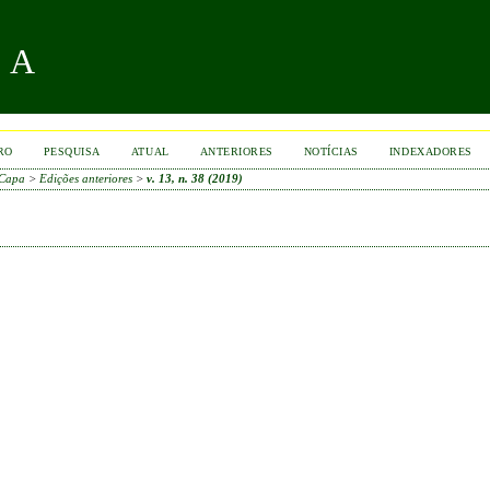
RA
RO
PESQUISA
ATUAL
ANTERIORES
NOTÍCIAS
INDEXADORES
Capa
>
Edições anteriores
>
v. 13, n. 38 (2019)