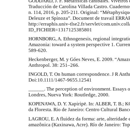
GODDARD, J. F. Metafísicas caníbales. Viveiros 
Traducción de Carolina Villada Castro. Cuadernos
n. 114, 2016, p. 205-211. Original: “Métaphysiqu
Deleuze et Spinoza”. Document de travail ERRA
http://erraphis.univ-tlse2.fr/servlet/com.univ.co
ID_FICHIER=1317125385801
HORNBORG, A. Ethnogenesis, regional integration
Amazonia: toward a system perspective 1. Current 
589-620.
Heckenberger, M. y Góes Neves, E. 2009. “Amazo
Anthropol. 38: 251–266.
INGOLD, T. On human correspondence. J R Anthrop
Doi:10.1111/1467-9655.12541
______. The perception of environment. Essays of
Londres, Nueva York: Routledge, 2000.
KOPENAWA, D. Y. Xapiripë. In: ALBER, T. B.; 
da Floresta. Rio de Janeiro: Centro Cultural Banco
LAGROU, E. A fluidez da forma: arte, alteridade
amazônica (Kaxinawa, Acre). Río de Janeiro: To