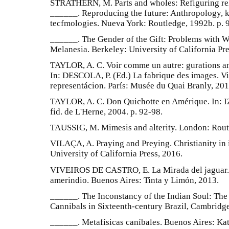
STRATHERN, M. Parts and wholes: Refiguring relat
______. Reproducing the future: Anthropology, k
tecfmologies. Nueva York: Routledge, 1992b. p. 
______. The Gender of the Gift: Problems with 
Melanesia. Berkeley: University of California Pre
TAYLOR, A. C. Voir comme un autre: gurations am
In: DESCOLA, P. (Ed.) La fabrique des images. V
representácion. París: Musée du Quai Branly, 201
TAYLOR, A. C. Don Quichotte en Amérique. In: IZA
fid. de L'Herne, 2004. p. 92-98.
TAUSSIG, M. Mimesis and alterity. London: Rout
VILAÇA, A. Praying and Preying. Christianity in
University of California Press, 2016.
VIVEIROS DE CASTRO, E. La Mirada del jaguar. 
amerindio. Buenos Aires: Tinta y Limón, 2013.
______. The Inconstancy of the Indian Soul: The
Cannibals in Sixteenth-century Brazil, Cambridge
______. Metafísicas caníbales. Buenos Aires: Kat