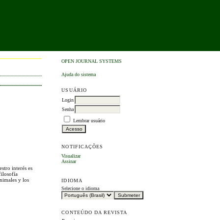
OPEN JOURNAL SYSTEMS
Ajuda do sistema
USUÁRIO
Login
Senha
Lembrar usuário
NOTIFICAÇÕES
Visualizar
Assinar
stro interés es
ilosofía
nimales y los
IDIOMA
Selecione o idioma
CONTEÚDO DA REVISTA