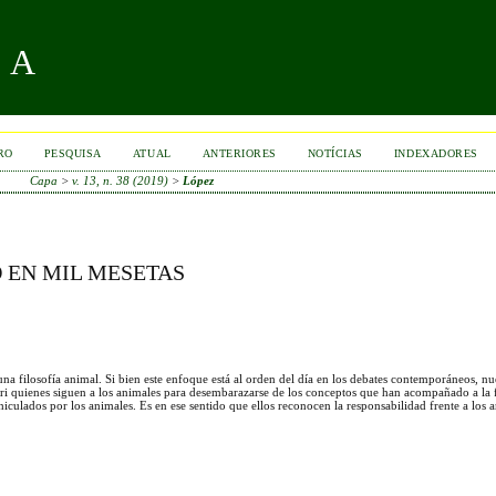
RA
RO
PESQUISA
ATUAL
ANTERIORES
NOTÍCIAS
INDEXADORES
Capa
>
v. 13, n. 38 (2019)
>
López
 EN MIL MESETAS
 una filosofía animal. Si bien este enfoque está al orden del día en los debates contemporáneos, nue
ari quienes siguen a los animales para desembarazarse de los conceptos que han acompañado a la f
iculados por los animales. Es en ese sentido que ellos reconocen la responsabilidad frente a los a