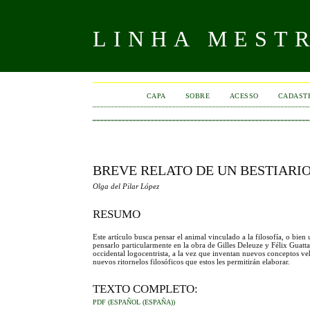
LINHA MEST
CAPA
SOBRE
ACESSO
CADAST
BREVE RELATO DE UN BESTIARIO
Olga del Pilar López
RESUMO
Este artículo busca pensar el animal vinculado a la filosofía, o bien
pensarlo particularmente en la obra de Gilles Deleuze y Félix Guatt
occidental logocentrista, a la vez que inventan nuevos conceptos veh
nuevos ritornelos filosóficos que estos les permitirán elaborar.
TEXTO COMPLETO:
PDF (ESPAÑOL (ESPAÑA))