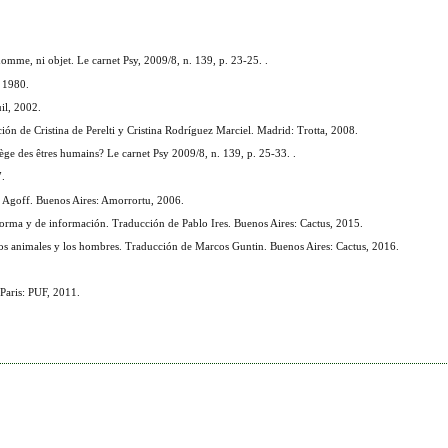
me, ni objet. Le carnet Psy, 2009/8, n. 139, p. 23-25. .
 1980.
il, 2002.
n de Cristina de Perelti y Cristina Rodríguez Marciel. Madrid: Trotta, 2008.
ge des êtres humains? Le carnet Psy 2009/8, n. 139, p. 25-33. .
7.
Agoff. Buenos Aires: Amorrortu, 2006.
orma y de información. Traducción de Pablo Ires. Buenos Aires: Cactus, 2015.
 animales y los hombres. Traducción de Marcos Guntin. Buenos Aires: Cactus, 2016.
 Paris: PUF, 2011.