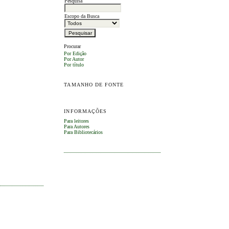
Pesquisa
Escopo da Busca
Procurar
Por Edição
Por Autor
Por título
TAMANHO DE FONTE
INFORMAÇÕES
Para leitores
Para Autores
Para Bibliotecários