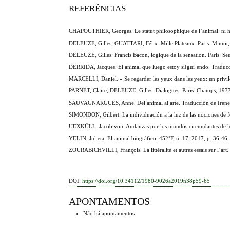
REFERÊNCIAS
CHAPOUTHIER, Georges. Le statut philosophique de l’animal: ni hom
DELEUZE, Gilles; GUATTARI, Félix. Mille Plateaux. Paris: Minuit,
DELEUZE, Gilles. Francis Bacon, logique de la sensation. Paris: Seu
DERRIDA, Jacques. El animal que luego estoy si[gui]endo. Traducció
MARCELLI, Daniel. « Se regarder les yeux dans les yeux: un privilè
PARNET, Claire; DELEUZE, Gilles. Dialogues. Paris: Champs, 197
SAUVAGNARGUES, Anne. Del animal al arte. Traducción de Irene 
SIMONDON, Gilbert. La individuación a la luz de las nociones de f
UEXKÜLL, Jacob von. Andanzas por los mundos circundantes de los
YELIN, Julieta. El animal biográfico. 452°F, n. 17, 2017, p. 36-46.
ZOURABICHVILLI, François. La littéralité et autres essais sur l’art.
DOI:
https://doi.org/10.34112/1980-9026a2019n38p59-65
APONTAMENTOS
Não há apontamentos.