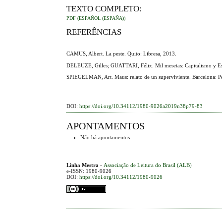
TEXTO COMPLETO:
PDF (ESPAÑOL (ESPAÑA))
REFERÊNCIAS
CAMUS, Albert. La peste. Quito: Libresa, 2013.
DELEUZE, Gilles; GUATTARI, Félix. Mil mesetas: Capitalismo y Esq
SPIEGELMAN, Art. Maus: relato de un superviviente. Barcelona:
DOI:
https://doi.org/10.34112/1980-9026a2019n38p79-83
APONTAMENTOS
Não há apontamentos.
Linha Mestra
-
Associação de Leitura do Brasil (ALB)
e-ISSN: 1980-9026
DOI:
https://doi.org/10.34112/1980-9026