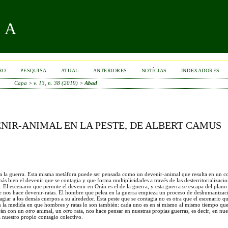
RA
RO
PESQUISA
ATUAL
ANTERIORES
NOTÍCIAS
INDEXADORES
Capa
>
v. 13, n. 38 (2019)
>
Abad
NIR-ANIMAL EN LA PESTE, DE ALBERT CAMUS
a la guerra. Esta misma metáfora puede ser pensada como un devenir-animal que resulta en un co
s bien el devenir que se contagia y que forma multiplicidades a través de las desterritorializacio
 El escenario que permite el devenir en Orán es el de la guerra, y esta guerra se escapa del plano 
que nos hace devenir-ratas. El hombre que pelea en la guerra empieza un proceso de deshumanizac
giar a los demás cuerpos a su alrededor. Esta peste que se contagia no es otra que el escenario q
n la medida en que hombres y ratas lo son también: cada uno es en sí mismo al mismo tiempo que
Orán con un
otro
animal, un
otro
rata, nos hace pensar en nuestras propias guerras, es decir, en nue
a nuestro propio contagio colectivo.