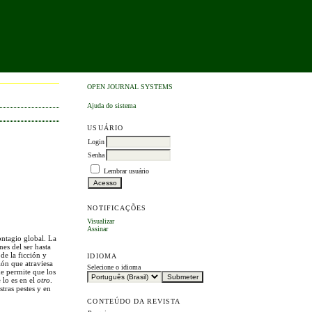
OPEN JOURNAL SYSTEMS
Ajuda do sistema
USUÁRIO
Login
Senha
Lembrar usuário
NOTIFICAÇÕES
Visualizar
Assinar
ntagio global. La
nes del ser hasta
de la ficción y
IDIOMA
ión que atraviesa
Selecione o idioma
ue permite que los
 lo es en el
otro
.
stras pestes y en
CONTEÚDO DA REVISTA