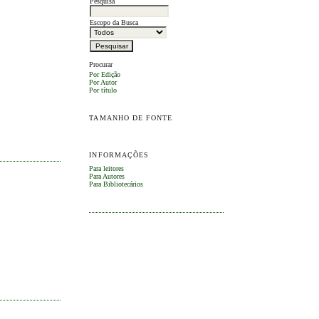
Pesquisa
Escopo da Busca
Procurar
Por Edição
Por Autor
Por título
TAMANHO DE FONTE
INFORMAÇÕES
Para leitores
Para Autores
Para Bibliotecários