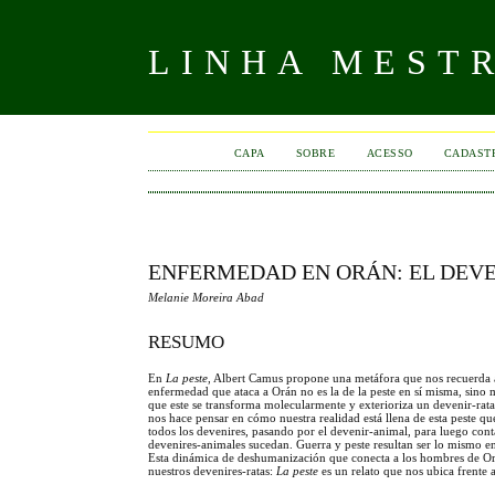
LINHA MEST
CAPA
SOBRE
ACESSO
CADAST
ENFERMEDAD EN ORÁN: EL DEVE
Melanie Moreira Abad
RESUMO
En
La peste
, Albert Camus propone una metáfora que nos recuerda 
enfermedad que ataca a Orán no es la de la peste en sí misma, sino má
que este se transforma molecularmente y exterioriza un devenir-rata.
nos hace pensar en cómo nuestra realidad está llena de esta peste 
todos los devenires, pasando por el devenir-animal, para luego conta
devenires-animales sucedan. Guerra y peste resultan ser lo mismo e
Esta dinámica de deshumanización que conecta a los hombres de 
nuestros devenires-ratas:
La peste
es un relato que nos ubica frente 