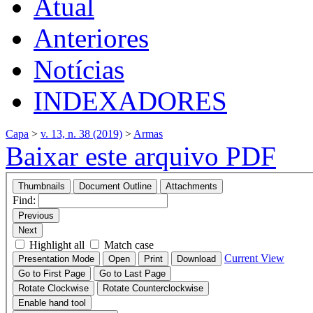
Atual
Anteriores
Notícias
INDEXADORES
Capa
>
v. 13, n. 38 (2019)
>
Armas
Baixar este arquivo PDF