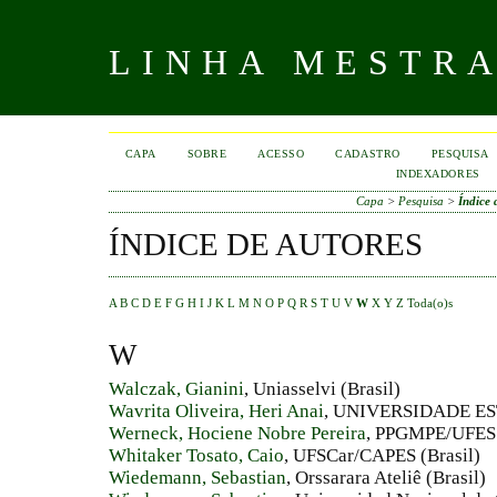
LINHA MESTR
CAPA
SOBRE
ACESSO
CADASTRO
PESQUISA
INDEXADORES
Capa
>
Pesquisa
>
Índice 
ÍNDICE DE AUTORES
A
B
C
D
E
F
G
H
I
J
K
L
M
N
O
P
Q
R
S
T
U
V
W
X
Y
Z
Toda(o)s
W
Walczak, Gianini
, Uniasselvi (Brasil)
Wavrita Oliveira, Heri Anai
, UNIVERSIDADE ES
Werneck, Hociene Nobre Pereira
, PPGMPE/UFES 
Whitaker Tosato, Caio
, UFSCar/CAPES (Brasil)
Wiedemann, Sebastian
, Orssarara Ateliê (Brasil)