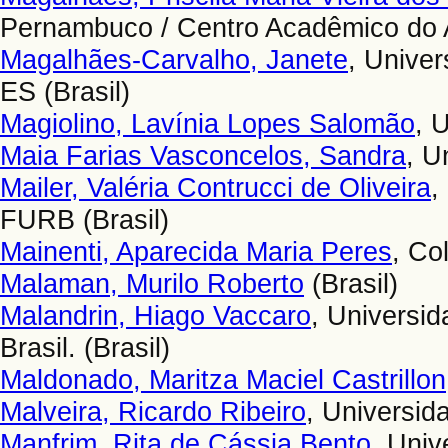
Pernambuco / Centro Acadêmico do A
Magalhães-Carvalho, Janete
, Univer
ES (Brasil)
Magiolino, Lavínia Lopes Salomão
, 
Maia Farias Vasconcelos, Sandra
, U
Mailer, Valéria Contrucci de Oliveira
,
FURB (Brasil)
Mainenti, Aparecida Maria Peres
, Co
Malaman, Murilo Roberto
(Brasil)
Malandrin, Hiago Vaccaro
, Universi
Brasil. (Brasil)
Maldonado, Maritza Maciel Castrillon
Malveira, Ricardo Ribeiro
, Universid
Manfrim, Rita de Cássia Bento
, Univ