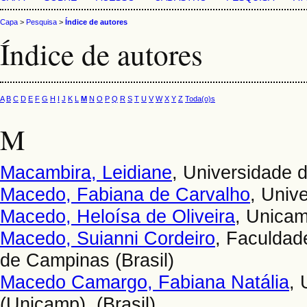
Capa
>
Pesquisa
>
Índice de autores
Índice de autores
A
B
C
D
E
F
G
H
I
J
K
L
M
N
O
P
Q
R
S
T
U
V
W
X
Y
Z
Toda(o)s
M
Macambira, Leidiane
, Universidade d
Macedo, Fabiana de Carvalho
, Univ
Macedo, Heloísa de Oliveira
, Unicam
Macedo, Suianni Cordeiro
, Faculdad
de Campinas (Brasil)
Macedo Camargo, Fabiana Natália
,
(Unicamp). (Brasil)