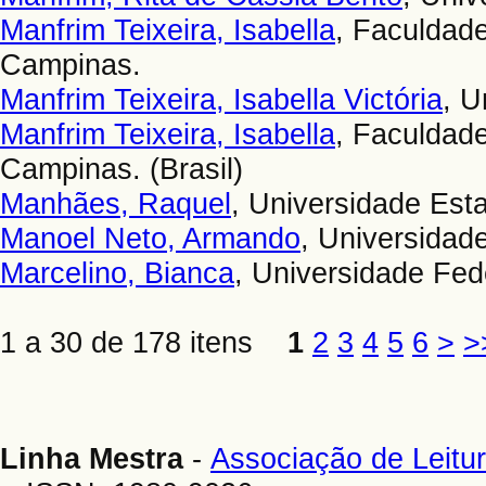
Manfrim Teixeira, Isabella
, Faculdad
Campinas.
Manfrim Teixeira, Isabella Victória
, U
Manfrim Teixeira, Isabella
, Faculdad
Campinas. (Brasil)
Manhães, Raquel
, Universidade Esta
Manoel Neto, Armando
, Universidad
Marcelino, Bianca
, Universidade Fed
1 a 30 de 178 itens
1
2
3
4
5
6
>
>
Linha Mestra
-
Associação de Leitur