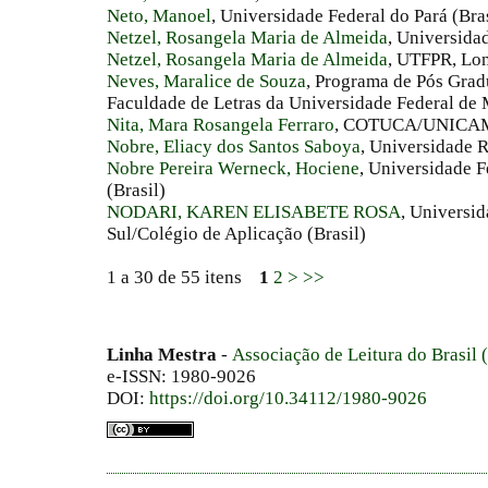
Neto, Manoel
, Universidade Federal do Pará (Bras
Netzel, Rosangela Maria de Almeida
, Universida
Netzel, Rosangela Maria de Almeida
, UTFPR, Lon
Neves, Maralice de Souza
, Programa de Pós Grad
Faculdade de Letras da Universidade Federal de M
Nita, Mara Rosangela Ferraro
, COTUCA/UNICAMP
Nobre, Eliacy dos Santos Saboya
, Universidade R
Nobre Pereira Werneck, Hociene
, Universidade 
(Brasil)
NODARI, KAREN ELISABETE ROSA
, Universi
Sul/Colégio de Aplicação (Brasil)
1 a 30 de 55 itens
1
2
>
>>
Linha Mestra
-
Associação de Leitura do Brasil
e-ISSN: 1980-9026
DOI:
https://doi.org/10.34112/1980-9026