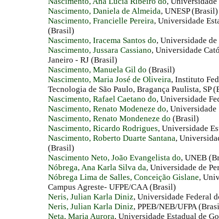
Nascimento, Ana Lucia Ribeiro do
, Universidade
Nascimento, Daniela de Almeida
, UNESP (Brasil)
Nascimento, Francielle Pereira
, Universidade Est
(Brasil)
Nascimento, Iracema Santos do
, Universidade de 
Nascimento, Jussara Cassiano
, Universidade Cató
Janeiro - RJ (Brasil)
Nascimento, Manuela Gil do
(Brasil)
Nascimento, Maria José de Oliveira
, Instituto Fe
Tecnologia de São Paulo, Bragança Paulista, SP (B
Nascimento, Rafael Caetano do
, Universidade Fe
Nascimento, Renato Modeneze do
, Universidade 
Nascimento, Renato Mondeneze do
(Brasil)
Nascimento, Ricardo Rodrigues
, Universidade Es
Nascimento, Roberto Duarte Santana
, Universida
(Brasil)
Nascimento Neto, João Evangelista do
, UNEB (Br
Nóbrega, Ana Karla Silva da
, Universidade de P
Nóbrega Lima de Salles, Conceição Gislane
, Uni
Campus Agreste- UFPE/CAA (Brasil)
Neris, Julian Karla Diniz
, Universidade Federal d
Neris, Julian Karla Diniz
, PPEB/NEB/UFPA (Brasi
Neta, Maria Aurora
, Universidade Estadual de Goi