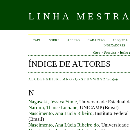
LINHA MESTR
CAPA
SOBRE
ACESSO
CADASTRO
PESQUISA
INDEXADORES
Capa
>
Pesquisa
>
Índice 
ÍNDICE DE AUTORES
A
B
C
D
E
F
G
H
I
J
K
L
M
N
O
P
Q
R
S
T
U
V
W
X
Y
Z
Toda(o)s
N
Nagasaki, Jéssica Yume
, Universidade Estadual
Nardim, Thaise Luciane
, UNICAMP (Brasil)
Nascimento, Ana Lúcia Ribeiro
, Instituto Federa
(Brasil)
Nascimento, Ana Lúcia Ribeiro do
, Universidade