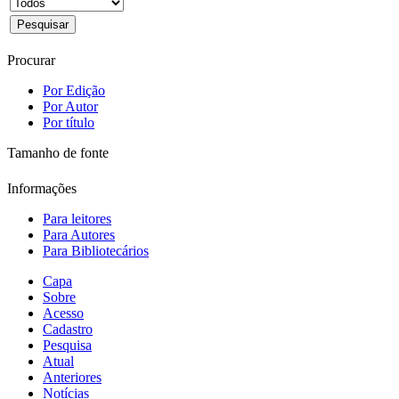
Procurar
Por Edição
Por Autor
Por título
Tamanho de fonte
Informações
Para leitores
Para Autores
Para Bibliotecários
Capa
Sobre
Acesso
Cadastro
Pesquisa
Atual
Anteriores
Notícias