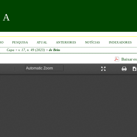
RA
RO
PESQUISA
ATUAL
ANTERIORES
NOTÍCIAS
INDEXADORES
Capa
>
v. 17, n. 49 (2023)
>
de Brito
Baixar e