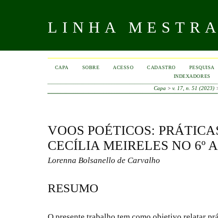
LINHA MESTR
CAPA
SOBRE
ACESSO
CADASTRO
PESQUISA
INDEXADORES
Capa
>
v. 17, n. 51 (2023)
VOOS POÉTICOS: PRÁTICA
CECÍLIA MEIRELES NO 6º 
Lorenna Bolsanello de Carvalho
RESUMO
O presente trabalho tem como objetivo relatar prá