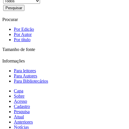
Procurar
Por Edição
Por Autor
Por título
Tamanho de fonte
Informações
Para leitores
Para Autores
Para Bibliotecários
Capa
Sobre
Acesso
Cadastro
Pesquisa
Atual
Anteriores
Notícias