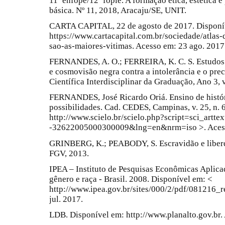
11º enfope/12º fopie. A formação ética, estética e
básica. Nº 11, 2018, Aracaju/SE, UNIT.
CARTA CAPITAL, 22 de agosto de 2017. Disponí
https://www.cartacapital.com.br/sociedade/atlas
sao-as-maiores-vitimas. Acesso em: 23 ago. 2017
FERNANDES, A. O.; FERREIRA, K. C. S. Estudos d
e cosmovisão negra contra a intolerância e o pre
Científica Interdisciplinar da Graduação, Ano 3, v
FERNANDES, José Ricardo Oriá. Ensino de história
possibilidades. Cad. CEDES, Campinas, v. 25, n. 
http://www.scielo.br/scielo.php?script=sci_artt
-32622005000300009&lng=en&nrm=iso >. Acesso
GRINBERG, K.; PEABODY, S. Escravidão e liberd
FGV, 2013.
IPEA – Instituto de Pesquisas Econômicas Aplica
gênero e raça - Brasil. 2008. Disponível em: <
http://www.ipea.gov.br/sites/000/2/pdf/081216_r
jul. 2017.
LDB. Disponível em: http://www.planalto.gov.br. 