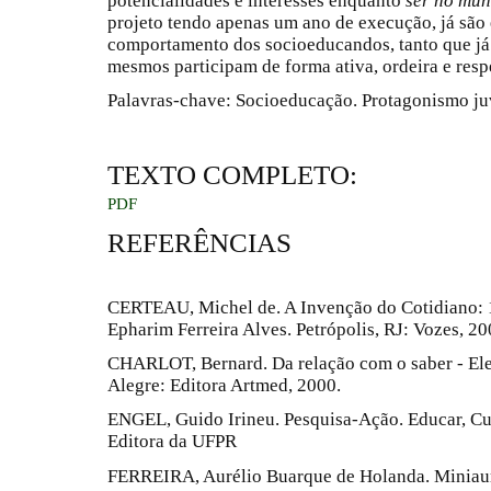
potencialidades e interesses enquanto
ser no mu
projeto tendo apenas um ano de execução, já sã
comportamento dos socioeducandos, tanto que já 
mesmos participam de forma ativa, ordeira e resp
Palavras-chave: Socioeducação. Protagonismo juv
TEXTO COMPLETO:
PDF
REFERÊNCIAS
CERTEAU, Michel de. A Invenção do Cotidiano: 1.
Epharim Ferreira Alves. Petrópolis, RJ: Vozes, 20
CHARLOT, Bernard. Da relação com o saber - Ele
Alegre: Editora Artmed, 2000.
ENGEL, Guido Irineu. Pesquisa-Ação. Educar, Curi
Editora da UFPR
FERREIRA, Aurélio Buarque de Holanda. Miniauré