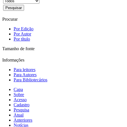
Procurar
Por Edição
Por Autor
Por título
Tamanho de fonte
Informações
Para leitores
Para Autores
Para Bibliotecários
Capa
Sobre
Acesso
Cadastro
Pesquisa
Atual
Anteriores
Notícias