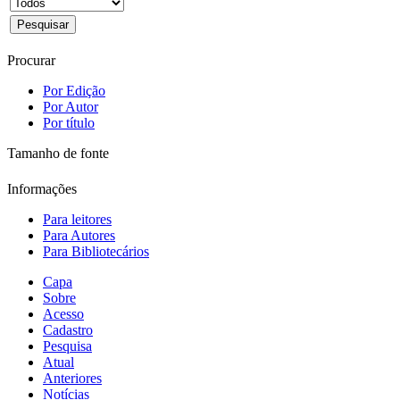
Procurar
Por Edição
Por Autor
Por título
Tamanho de fonte
Informações
Para leitores
Para Autores
Para Bibliotecários
Capa
Sobre
Acesso
Cadastro
Pesquisa
Atual
Anteriores
Notícias