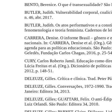
BENTO, Berenice. O que é transexualidade? São P
BUTLER, Judith. Vulnerabilidad corporal, coalició
n. 46, abr. 2017.
BUTLER, Judith. Os atos performativos e a const
fenomenologia e teoria feminista. Cadernos de leit
CARRERA, Denise. O informe Brasil – gênero e 
nacionais. In: CARRERA, Denise et al. (Org.). G
agenda para as políticas educacionais. São Paulo
Geledés, Fundação Carlos Chagas, 2016, p. 25-54
CURY, Carlos Roberto Jamil. Educação como dir
Lúcia Freitas et al. (Org.). Dicionário de políti
2012, p. 148-51.
DELEUZE, Gilles. Crítica e clínica. Trad. Peter Pá
DELEUZE, Gilles. Conversações, 1972-1990. Trad. 
Janeiro: Editora 34, 2013.
DELEUZE, Gilles; GUATTARI, Felix. O anti-Édipo:
Luiz Orlandi. São Paulo: Editora 34, 2010.
DELEUZE, Gilles; PARNET, Claire. Diálogos. Lis