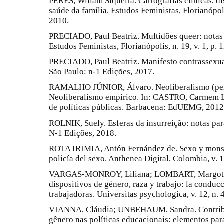
PERES, Wiliam Siqueira. Cartografias clínicas, di
saúde da família. Estudos Feministas, Florianópolis
2010.
PRECIADO, Paul Beatriz. Multidões queer: notas 
Estudos Feministas, Florianópolis, n. 19, v. 1, p. 1
PRECIADO, Paul Beatriz. Manifesto contrassexual
São Paulo: n-1 Edições, 2017.
RAMALHO JÚNIOR, Álvaro. Neoliberalismo (persp
Neoliberalismo empírico. In: CASTRO, Carmem Lúci
de políticas públicas. Barbacena: EdUEMG, 2012.
ROLNIK, Suely. Esferas da insurreição: notas par
N-1 Edições, 2018.
ROTA IRIMIA, Antón Fernández de. Sexo y monst
policía del sexo. Anthenea Digital, Colombia, v. 16
VARGAS-MONROY, Liliana; LOMBART, Margot Pu
dispositivos de género, raza y trabajo: la conduc
trabajadoras. Universitas psychologica, v. 12, n. 
VIANNA, Cláudia; UNBEHAUM, Sandra. Contribu
gênero nas políticas educacionais: elementos pa