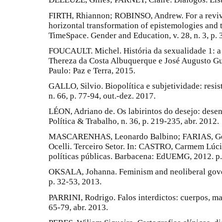
FIRTH, Rhiannon; ROBINSO, Andrew. For a reviva
horizontal transformation of epistemologies and 
TimeSpace. Gender and Education, v. 28, n. 3, p.
FOUCAULT. Michel. História da sexualidade 1: a 
Thereza da Costa Albuquerque e José Augusto Gu
Paulo: Paz e Terra, 2015.
GALLO, Silvio. Biopolítica e subjetividade: resis
n. 66, p. 77-94, out.-dez. 2017.
LÉON, Adriano de. Os labirintos do desejo: des
Política & Trabalho, n. 36, p. 219-235, abr. 2012.
MASCARENHAS, Leonardo Balbino; FARIAS, Gen
Ocelli. Terceiro Setor. In: CASTRO, Carmem Lúcia 
políticas públicas. Barbacena: EdUEMG, 2012. p.
OKSALA, Johanna. Feminism and neoliberal govern
p. 32-53, 2013.
PARRINI, Rodrigo. Falos interdictos: cuerpos, mas
65-79, abr. 2013.