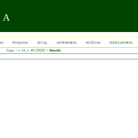
RA
RO
PESQUISA
ATUAL
ANTERIORES
NOTÍCIAS
INDEXADORES
Capa
>
v. 14, n. 40 (2020)
>
Almeida