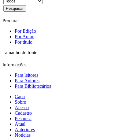
Procurar
Por Edição
Por Autor
Por título
Tamanho de fonte
Informações
Para leitores
Para Autores
Para Bibliotecários
Capa
Sobre
Acesso
Cadastro
Pesquisa
Atual
Anteriores
Notícias