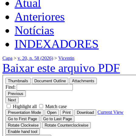
Atual
Anteriores
Notícias
INDEXADORES
Capa
>
v. 20, n. 58 (2026)
>
Vicentin
Baixar este arquivo PDF