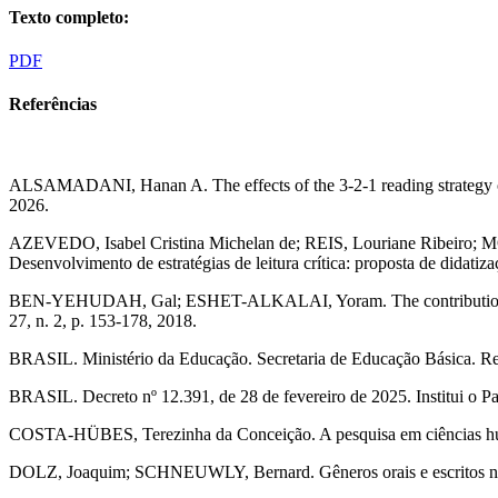
Texto completo:
PDF
Referências
ALSAMADANI, Hanan A. The effects of the 3-2-1 reading strategy on
2026.
AZEVEDO, Isabel Cristina Michelan de; REIS, Louriane Ribeiro; MO
Desenvolvimento de estratégias de leitura crítica: proposta de didati
BEN-YEHUDAH, Gal; ESHET-ALKALAI, Yoram. The contribution of text
27, n. 2, p. 153-178, 2018.
BRASIL. Ministério da Educação. Secretaria de Educação Básica. R
BRASIL. Decreto nº 12.391, de 28 de fevereiro de 2025. Institui o P
COSTA-HÜBES, Terezinha da Conceição. A pesquisa em ciências humana
DOLZ, Joaquim; SCHNEUWLY, Bernard. Gêneros orais e escritos na 