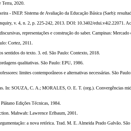
 Terra, 2020.
ra - INEP. Sistema de Avaliação da Educação Básica (Saeb): resultad
Inquiry, v. 4, n. 2, p. 225-242, 2013. DOI: 10.3402/edui.v4i2.22071. A
scursivas, representações e construção do saber. Campinas: Mercado 
lo: Cortez, 2011.
sentidos do texto. 3. ed. São Paulo: Contexto, 2018.
agens qualitativas. São Paulo: EPU, 1986.
sores: limites contemporâneos e alternativas necessárias. São Paulo
 In: SOUZA, C. A.; MORALES, O. E. T. (org.). Convergências midiáti
látano Edições Técnicas, 1984.
oduction. Mahwah: Lawrence Erlbaum, 2001.
ação: a nova retórica. Trad. M. E. Almeida Prado Galvão. São Pa