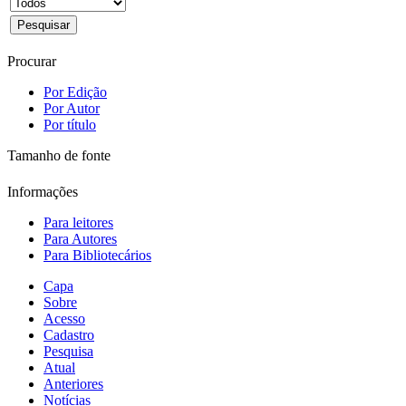
Procurar
Por Edição
Por Autor
Por título
Tamanho de fonte
Informações
Para leitores
Para Autores
Para Bibliotecários
Capa
Sobre
Acesso
Cadastro
Pesquisa
Atual
Anteriores
Notícias