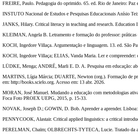
FREIRE, Paulo. Pedagogia do oprimido. 65. ed. Rio de Janeiro: Paz e
INSTUTO Nacional de Estudos e Pesquisas Educacionais Anísio Teixei
JANKS, Hilary. Critical literacy in teaching and research. Education 
KLEIMAN, Angela B. Letramento e formação do professor: práticas di
KOCH, Ingedore Villaça. Argumentação e linguagem. 13. ed. São Pau
KOCH, Ingedore Villaça; ELIAS, Vanda Maria. Ler e compreender: os 
LÜDKE, Menga; ANDRÉ, Marli E. D. A. Pesquisa em educação: abord
MARTINS, Lígia Márcia; DUARTE, Newton (org.). Formação de profes
em: http://books.scielo.org. Acesso em: 13 abr. 2026.
MORAN, José Manuel. Mudando a educação com metodologias ativas.
Foca Foto PROEX UEPG, 2015, p. 15-33.
NOVAK, Joseph D.; GOWIN, D. Bob. Aprender a aprender. Lisboa: P
PENNYCOOK, Alastair. Critical applied linguistics: a critical intr
PERELMAN, Chaïm; OLBRECHTS-TYTECA, Lucie. Tratado da argument