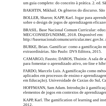
um guia completo: do conceito à prática. 2. ed. S
BAKHTIN, Mikhail. Os gêneros do discurso. São P
BOLLER, Sharon; KAPP, Karl. Jogar para aprender
sobre o design de jogos de aprendizagem eficaze
BRASIL. Base Nacional Comum Curricular: educaç
MEC/CONSED/UNDIME, 2018. Disponível em:
http://basenacionalcomumcurricular.mec.gov.br. 
BURKE, Brian. Gamificar: como a gamificação mo
extraordinárias. São Paulo: DVS Editora, 2015.
CAMARGO, Fausto; DAROS, Thuinie. A sala de aul
para fomentar o aprendizado ativo, on-line e híbr
FARDO, Marcelo Luis. A gamificação como métod
aplicados em processos de ensino e aprendizagem
em Educação). Universidade de Caxias do Sul, Ca
HOFFMANN, Sam Adam. Introdução à gamificação
elementos de jogos em contextos de aprendizagem
KAPP, Karl. The gamification of learning and instr
2012.