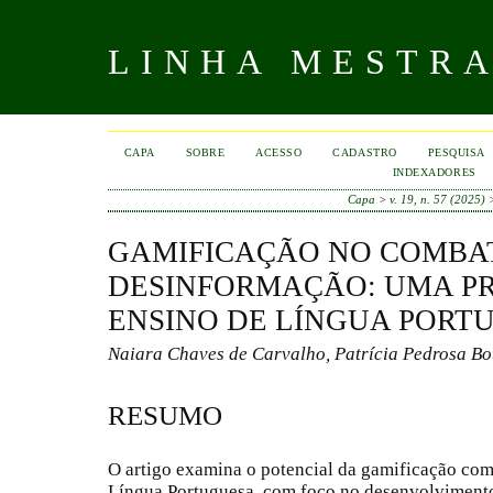
LINHA MESTR
CAPA
SOBRE
ACESSO
CADASTRO
PESQUISA
INDEXADORES
Capa
>
v. 19, n. 57 (2025)
GAMIFICAÇÃO NO COMBA
DESINFORMAÇÃO: UMA PR
ENSINO DE LÍNGUA PORT
Naiara Chaves de Carvalho, Patrícia Pedrosa Bo
RESUMO
O artigo examina o potencial da gamificação com
Língua Portuguesa, com foco no desenvolviment