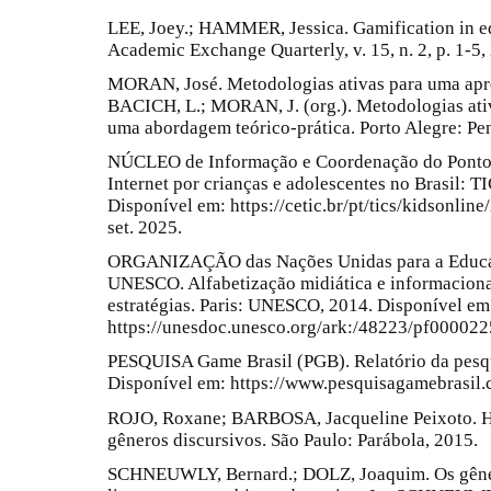
LEE, Joey.; HAMMER, Jessica. Gamification in e
Academic Exchange Quarterly, v. 15, n. 2, p. 1-5,
MORAN, José. Metodologias ativas para uma apr
BACICH, L.; MORAN, J. (org.). Metodologias ati
uma abordagem teórico-prática. Porto Alegre: Pen
NÚCLEO de Informação e Coordenação do Ponto B
Internet por crianças e adolescentes no Brasil: T
Disponível em: https://cetic.br/pt/tics/kidsonlin
set. 2025.
ORGANIZAÇÃO das Nações Unidas para a Educaçã
UNESCO. Alfabetização midiática e informacional:
estratégias. Paris: UNESCO, 2014. Disponível em
https://unesdoc.unesco.org/ark:/48223/pf000022
PESQUISA Game Brasil (PGB). Relatório da pesq
Disponível em: https://www.pesquisagamebrasil.c
ROJO, Roxane; BARBOSA, Jacqueline Peixoto. Hi
gêneros discursivos. São Paulo: Parábola, 2015.
SCHNEUWLY, Bernard.; DOLZ, Joaquim. Os gênero