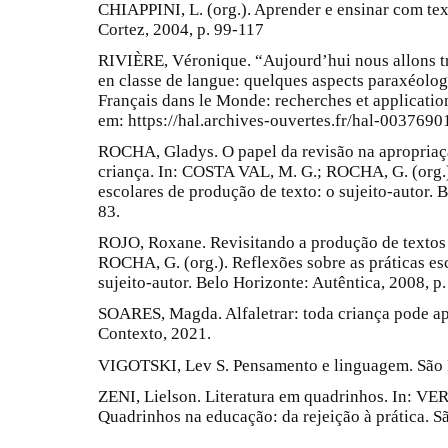
CHIAPPINI, L. (org.). Aprender e ensinar com text
Cortez, 2004, p. 99-117
RIVIÈRE, Véronique. “Aujourd’hui nous allons trav
en classe de langue: quelques aspects paraxéolog
Français dans le Monde: recherches et application
em: https://hal.archives-ouvertes.fr/hal-003769
ROCHA, Gladys. O papel da revisão na apropriaçã
criança. In: COSTA VAL, M. G.; ROCHA, G. (org.)
escolares de produção de texto: o sujeito-autor. 
83.
ROJO, Roxane. Revisitando a produção de textos
ROCHA, G. (org.). Reflexões sobre as práticas es
sujeito-autor. Belo Horizonte: Autêntica, 2008, p
SOARES, Magda. Alfaletrar: toda criança pode apr
Contexto, 2021.
VIGOTSKI, Lev S. Pensamento e linguagem. São P
ZENI, Lielson. Literatura em quadrinhos. In: V
Quadrinhos na educação: da rejeição à prática. S