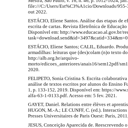
Mestra, São Paulo, v. 16, n. 46, p. 1012-1024, jan
file:///C:/Users/Est%C3%A1cio/Downloads/955-
out 2022.
ESTÁCIO, Eliene Santos. Análise das etapas de e
escrita de cartas. Revista Eletrônica de Educaçã
Disponível em: http://www.educacao.al.gov.br/r
task=download.send&id=3497&catid=334&m=0. 
ESTÁCIO, Eliene Santos; CALIL, Eduardo. Produçã
armadilhas: leituras que (des)colam (n)o texto do
http://alb.org.br/arquivo-
morto/edicoes_anteriores/anais16/sem12pdf/sm1
2020.
FELIPETO, Sonia Cristina S. Escrita colaborativa
análise de textos escritos por alunos do Ensino F
1, p. 133-152, 2019. Disponível em: https://www
alfa-63-1-0133.pdf. Acesso em: 5 fev. 2021.
GAYET, Daniel. Relations entre élèves et aprent
HUGON, M.-A.; LE CUNFF, C. (ed.). Interactions 
Presses Universitaires de Paris Ouest: Paris, 2011
JESUS, Conceição Aparecida de. Reescrevendo o te