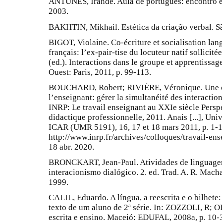
ANTUNES, Irandé. Aula de português: encontro e i
2003.
BAKHTIN, Mikhail. Estética da criação verbal. S
BIGOT, Violaine. Co-écriture et socialisation la
français: l’ex-pair-tise du locuteur natif sollic
(ed.). Interactions dans le groupe et apprentissag
Ouest: Paris, 2011, p. 99-113.
BOUCHARD, Robert; RIVIÈRE, Véronique. Une c
l’enseignant: gérer la simultanéité des inter
INRP: Le travail enseignant au XXIe siècle Perspe
didactique professionnelle, 2011. Anais [...], Un
ICAR (UMR 5191), 16, 17 et 18 mars 2011, p. 1-1
http://www.inrp.fr/archives/colloques/travail-en
18 abr. 2020.
BRONCKART, Jean-Paul. Atividades de linguagem,
interacionismo dialógico. 2. ed. Trad. A. R. Mac
1999.
CALIL, Eduardo. A língua, a reescrita e o bilhete
texto de um aluno de 2ª série. In: ZOZZOLI, R; O
escrita e ensino. Maceió: EDUFAL, 2008a, p. 10-