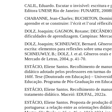
CALIL, Eduardo. Escutar o invisível: escritura e p
Editora UNESP, Rio de Janeiro: FUNARTE, 2008b
CHABANNE, Jean-Charles; BUCHETON, Dominique.
aprendre et se construire: l’écrit et l’oral réflexif
DOLZ, Joaquim; GAGNON, Roxane; DECÂNDIO, Fa
dificuldades de aprendizagem. Campinas: Mercad
DOLZ, Joaquim; SCHNEUWLY, Bernard. Gêneros e
escrita: elementos para reflexões sobre uma exper
SCHNEUWLY, B.; DOLZ, J. et al. Gêneros orais e 
Mercado de Letras, 2004, p. 41-70.
ESTÁCIO, Eliene Santos. Recolhimento de manusc
didático adotado pelos professores em turmas do
160f. Tese (Doutorado em Educação) – Universid
Educação. Programa de Pós-Graduação em Educa
ESTÁCIO, Eliene Santos. Recolhimento de manusc
tratamento didático. Maceió: EDUFAL, 2022a.
ESTÁCIO, Eliene Santos. Proposta de produção d
portuguesa: a relação entre as orientações didáti