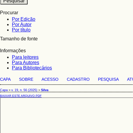
Procurar
Por Edição
Por Autor
Por título
Tamanho de fonte
Informações
Para leitores
Para Autores
Para Bibliotecários
CAPA
SOBRE
ACESSO
CADASTRO
PESQUISA
AT
Capa
>
v. 19, n. 56 (2025)
>
Silva
BAIXAR ESTE ARQUIVO PDF