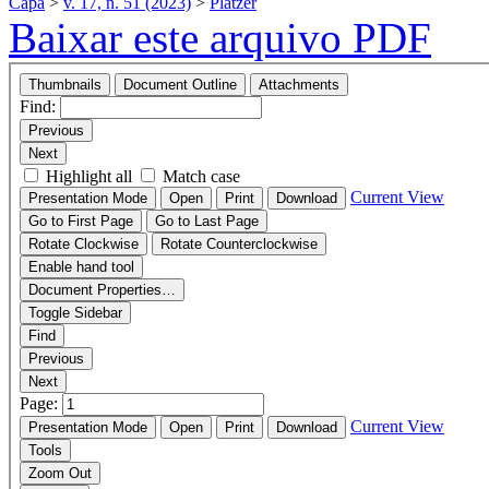
Capa
>
v. 17, n. 51 (2023)
>
Platzer
Baixar este arquivo PDF