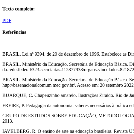
Texto completo:
PDF
Referências
BRASIL. Lei nº 9394, de 20 de dezembro de 1996. Estabelece as Dire
BRASIL. Ministério da Educação. Secretária de Educação Básica. Dir
da-rede-federal/323-secretarias-112877938/orgaos-vinculados-821872
BRASIL. Ministério da Educação. Secretaria de Educação Básica. Se
http://basenacionalcomum.mec.gov.br/. Acesso em: 20 setembro 2022
BUARQUE, C. Chapeuzinho amarelo. Ilustrações Ziraldo. Rio de Jan
FREIRE, P. Pedagogia da autonomia: saberes necessários à prática edu
GRUPO DE ESTUDOS SOBRE EDUCAÇÃO, METODOLOGIA DE PESQUISA
2013.
IAVELBERG, R. O ensino de arte na educação brasileira. Revista US