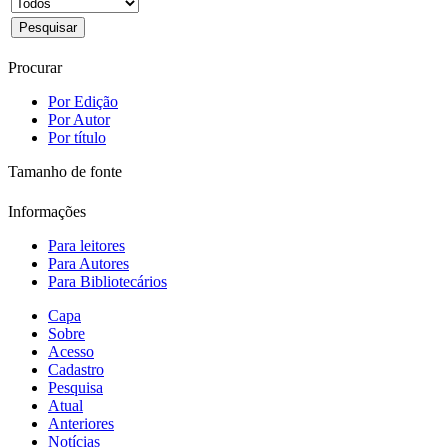
Procurar
Por Edição
Por Autor
Por título
Tamanho de fonte
Informações
Para leitores
Para Autores
Para Bibliotecários
Capa
Sobre
Acesso
Cadastro
Pesquisa
Atual
Anteriores
Notícias