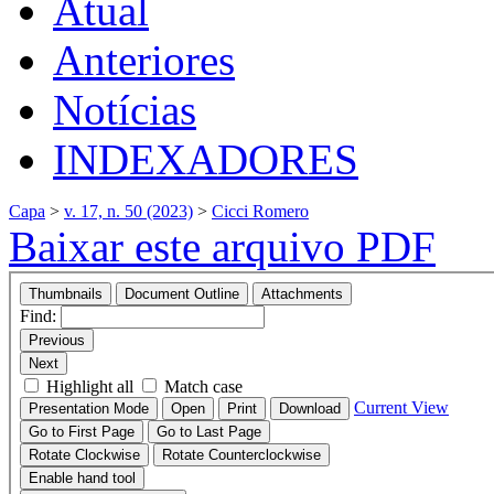
Atual
Anteriores
Notícias
INDEXADORES
Capa
>
v. 17, n. 50 (2023)
>
Cicci Romero
Baixar este arquivo PDF