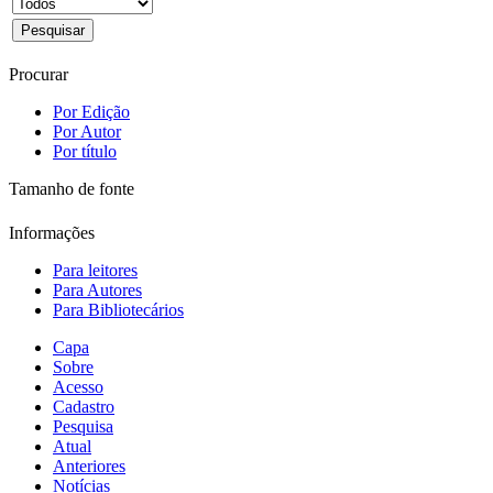
Procurar
Por Edição
Por Autor
Por título
Tamanho de fonte
Informações
Para leitores
Para Autores
Para Bibliotecários
Capa
Sobre
Acesso
Cadastro
Pesquisa
Atual
Anteriores
Notícias