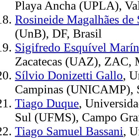
Playa Ancha (UPLA), Valp
Rosineide Magalhães de
(UnB), DF, Brasil
Sigifredo Esquível Marí
Zacatecas (UAZ), ZAC, 
Sílvio Donizetti Gallo
, U
Campinas (UNICAMP), SP
Tiago Duque
, Universid
Sul (UFMS), Campo Gran
Tiago Samuel Bassani
, U