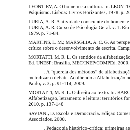
LEONTIEV, A. O homem e a cultura. In. LEONTIE
Psiquismo. Lisboa: Livros Horizontes, 1978. p. 2
LURIA, A. R. A atividade consciente do homem e s
LURIA, A. R. Curso de Psicologia Geral. v. 1. Rio 
1979. p. 71-84.
MARTINS, L. M.; MARSGLIA, A. C. G. As perspecti
crítica sobre o desenvolvimento da escrita. Camp
MORTATTI, M. R. L. Os sentidos da alfabetização
Ed. UNESP; Brasília, MEC/INEP/COMPEd, 2000.
______. A “querela dos métodos” de alfabetização
metodizar o debate. Acolhendo a Alfabetização n
Paulo, v. 3, p. 91-114, 2009.
MORTATTI, M. R. L. O direito ao texto. In: BAR
Alfabetização, letramento e leitura: territórios f
2010. p. 137-148
SAVIANI, D. Escola e Democracia. Edição Comem
Associados, 2008.
______. Pedagogia histórico-crítica: primeiras ap