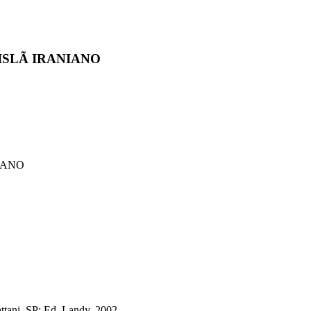
ISLÃ IRANIANO
IANO
ttani. SP: Ed. Landy, 2002.