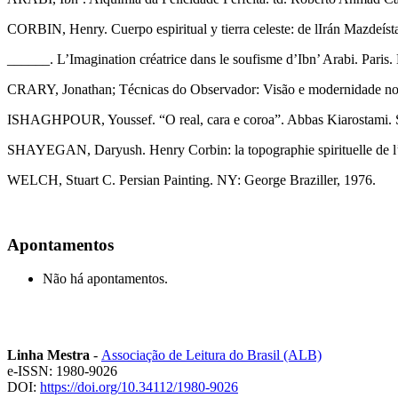
CORBIN, Henry. Cuerpo espiritual y tierra celeste: de lIrán Mazdeísta 
______. L’Imagination créatrice dans le soufisme d’Ibn’ Arabi. Paris. 
CRARY, Jonathan; Técnicas do Observador: Visão e modernidade no 
ISHAGHPOUR, Youssef. “O real, cara e coroa”. Abbas Kiarostami. S
SHAYEGAN, Daryush. Henry Corbin: la topographie spirituelle de l’isl
WELCH, Stuart C. Persian Painting. NY: George Braziller, 1976.
Apontamentos
Não há apontamentos.
Linha Mestra
-
Associação de Leitura do Brasil (ALB)
e-ISSN: 1980-9026
DOI:
https://doi.org/10.34112/1980-9026