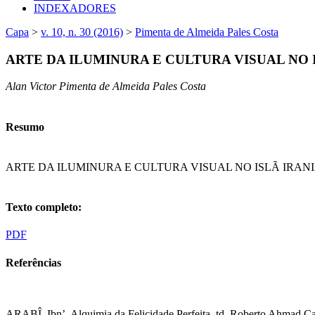
INDEXADORES
Capa
>
v. 10, n. 30 (2016)
>
Pimenta de Almeida Pales Costa
ARTE DA ILUMINURA E CULTURA VISUAL NO 
Alan Victor Pimenta de Almeida Pales Costa
Resumo
ARTE DA ILUMINURA E CULTURA VISUAL NO ISLÃ IRAN
Texto completo:
PDF
Referências
ARABÎ, Ibn’. Alquimia da Felicidade Perfeita. td. Roberto Ahmad Ca