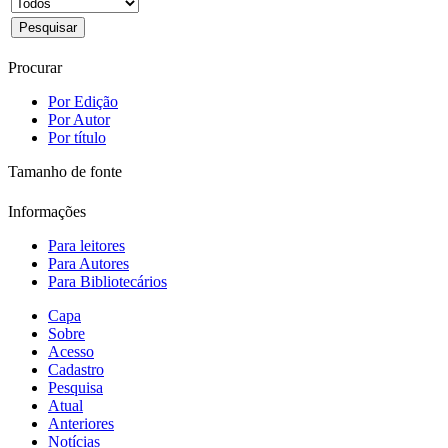
Procurar
Por Edição
Por Autor
Por título
Tamanho de fonte
Informações
Para leitores
Para Autores
Para Bibliotecários
Capa
Sobre
Acesso
Cadastro
Pesquisa
Atual
Anteriores
Notícias