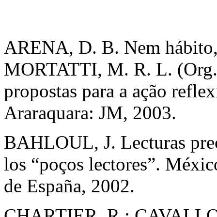
ARENA, D. B. Nem hábito, 
MORTATTI, M. R. L. (Org.)
propostas para a ação refle
Araraquara: JM, 2003.
BAHLOUL, J. Lecturas precá
los “poços lectores”. Méxi
de España, 2002.
CHARTIER, R.; CAVALLO, G.