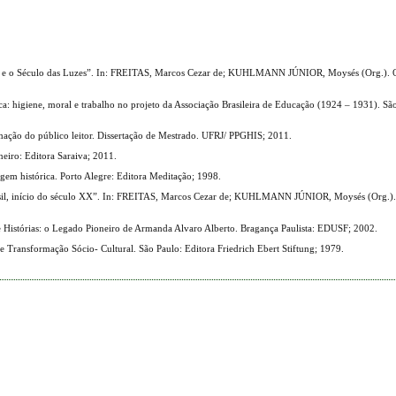
ça e o Século das Luzes”. In: FREITAS, Marcos Cezar de; KUHLMANN JÚNIOR, Moysés (Org.). Os
 higiene, moral e trabalho no projeto da Associação Brasileira de Educação (1924 – 1931). S
rmação do público leitor. Dissertação de Mestrado. UFRJ/ PPGHIS; 2011.
iro: Editora Saraiva; 2011.
m histórica. Porto Alegre: Editora Meditação; 1998.
Brasil, início do século XX”. In: FREITAS, Marcos Cezar de; KUHLMANN JÚNIOR, Moysés (Org.). 
Histórias: o Legado Pioneiro de Armanda Alvaro Alberto. Bragança Paulista: EDUSF; 2002.
Transformação Sócio- Cultural. São Paulo: Editora Friedrich Ebert Stiftung; 1979.