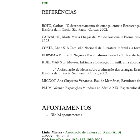
PDF
REFERÊNCIAS
BOTO, Carlota. “O desencantamento da criança: entre a Renascen
História da Infância. São Paulo: Cortez; 2002.
CARVALHO, Marta Maria Chagas de. Molde Nacional e Fôrma Fisica:
1998.
COSTA, Aline S. A Comissão Nacional de Literatura Infantil e a fo
HOBSBAWM, Eric J. Nações e Nacionalismo desde 1780. Rio de Jane
KUHLMANN Jr. Moysés. Infância e Educação Infantil: uma abordage
______. “ A circulação de ideias sobre a educação das crianças: 
História da Infância. São Paulo: Cortez; 2002.
MIGNOT, Ana Chrystina Venancio. Baú de Memórias, Bastidores de 
PLUM, Werner. Exposições Mundiais no Século XIX: Espetáculos de 
APONTAMENTOS
Não há apontamentos.
Linha Mestra
-
Associação de Leitura do Brasil (ALB)
e-ISSN: 1980-9026
DOI:
https://doi.org/10.34112/1980-9026