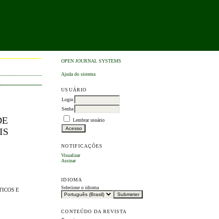
OPEN JOURNAL SYSTEMS
Ajuda do sistema
USUÁRIO
Login
Senha
DE
Lembrar usuário
IS
NOTIFICAÇÕES
Visualizar
Assinar
IDIOMA
Selecione o idioma
TICOS E
CONTEÚDO DA REVISTA