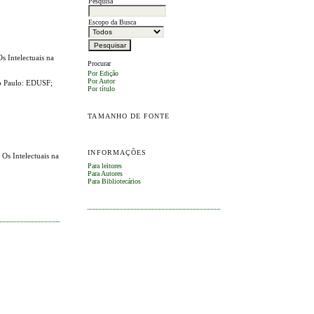
Pesquisa
Escopo da Busca
 Intelectuais na
Procurar
Por Edição
Por Autor
ão Paulo: EDUSF;
Por título
TAMANHO DE FONTE
INFORMAÇÕES
Os Intelectuais na
Para leitores
Para Autores
Para Bibliotecários