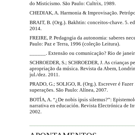
do Misticismo. São Paulo: Cultrix, 1989.
CHEDIAK, A. Harmonia & Improvisação. Petrópoli
BRAIT, B. (Org.). Bakhtin: conceitos-chave. 5. ed
2014.
FREIRE, P. Pedagogia da autonomia: saberes neces
Paulo: Paz e Terra, 1996 (coleção Leitura).
______. Extensão ou comunicação? Rio de janeiro
SCHROEDER, S.; SCHROEDER, J. As crianças peq
apropriação da música. Revista da Abem, Londrina,
jul./dez. 2011.
PRADO, G.; SOLIGO, R. (Org.). Escrever é Fazer H
superações. São Paulo: Alínea, 2007.
BOTÍA, A. “¿De nobis ipsis silemus?”: Epistemol
narrativa en educación. Revista Electrónica de Inv
2002.