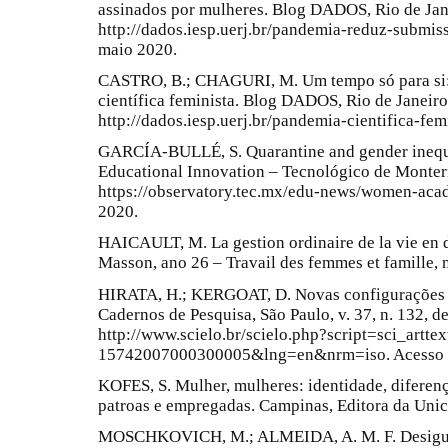
assinados por mulheres. Blog DADOS, Rio de Jan
http://dados.iesp.uerj.br/pandemia-reduz-submis
maio 2020.
CASTRO, B.; CHAGURI, M. Um tempo só para si: 
científica feminista. Blog DADOS, Rio de Janeir
http://dados.iesp.uerj.br/pandemia-cientifica-fem
GARCÍA-BULLÉ, S. Quarantine and gender inequa
Educational Innovation – Tecnológico de Monter
https://observatory.tec.mx/edu-news/women-aca
2020.
HAICAULT, M. La gestion ordinaire de la vie en d
Masson, ano 26 – Travail des femmes et famille, n
HIRATA, H.; KERGOAT, D. Novas configurações da
Cadernos de Pesquisa, São Paulo, v. 37, n. 132, d
http://www.scielo.br/scielo.php?script=sci_artt
15742007000300005&lng=en&nrm=iso. Acesso e
KOFES, S. Mulher, mulheres: identidade, diferenç
patroas e empregadas. Campinas, Editora da Uni
MOSCHKOVICH, M.; ALMEIDA, A. M. F. Desigual