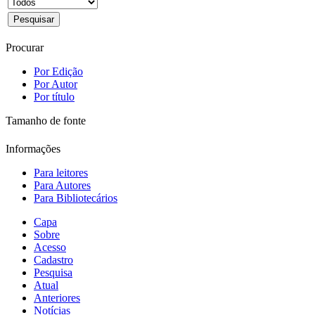
Procurar
Por Edição
Por Autor
Por título
Tamanho de fonte
Informações
Para leitores
Para Autores
Para Bibliotecários
Capa
Sobre
Acesso
Cadastro
Pesquisa
Atual
Anteriores
Notícias