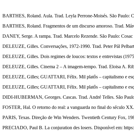
BARTHES, Roland. Aula. Trad. Leyla Perrone-Moisés. São Paulo: Cu
BARTHES, Roland. Fragmentos de um discurso amoroso. Trad. Márcia
DANEY, Serge. A rampa. Trad. Marcelo Rezende. São Paulo: Cosac 
DELEUZE, Gilles. Conversações, 1972-1990. Trad. Peter Pál Pelbart.
DELEUZE, Gilles. Dois regimes de loucos: textos e entrevistas (1975
DELEUZE, Gilles. Cinema 2 – A imagem-tempo. Trad. Eloisa A. Ribei
DELEUZE, Gilles; GUATTARI, Félix. Mil platôs – capitalismo e esquizo
DELEUZE, Gilles; GUATTARI, Félix. Mil platôs – capitalismo e esqui
DIDI-HUBERMAN, Georges. Cascas. Trad. André Telles. São Paulo:
FOSTER, Hal. O retorno do real: a vanguarda no final do século XX.
PARIS, Texas. Direção de Win Wenders. Twentieth Century Fox, 19
PRECIADO, Paul B. La conjuration des losers. Disponível em: https: