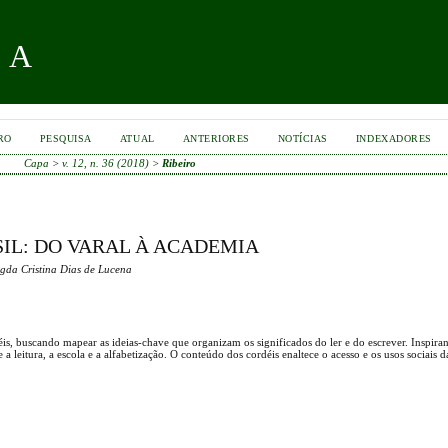
RA
RO
PESQUISA
ATUAL
ANTERIORES
NOTÍCIAS
INDEXADORES
Capa
>
v. 12, n. 36 (2018)
>
Ribeiro
SIL: DO VARAL À ACADEMIA
agda Cristina Dias de Lucena
éis, buscando mapear as ideias-chave que organizam os significados do ler e do escrever. Inspira
a leitura, a escola e a alfabetização. O conteúdo dos cordéis enaltece o acesso e os usos sociais d