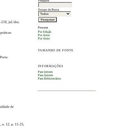
Pesquisa
Escopo da Busca
-218, jul./dez.
Procurar
Por Edição
práticas.
Por Autor
Por título
TAMANHO DE FONTE
Porto.
INFORMAÇÕES
Para leitores
Para Autores
Para Bibliotecários
culdade de
, n. 12, p. 11-25,