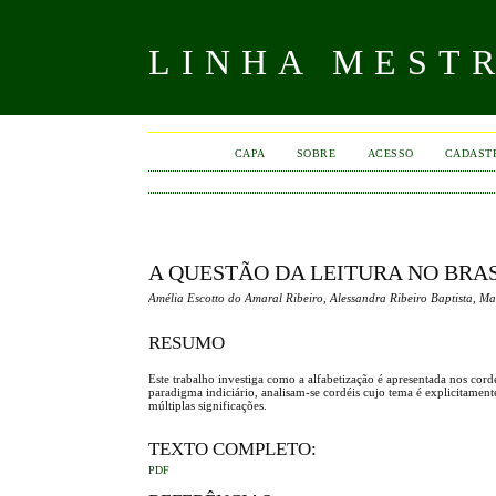
LINHA MEST
CAPA
SOBRE
ACESSO
CADAST
A QUESTÃO DA LEITURA NO BRA
Amélia Escotto do Amaral Ribeiro, Alessandra Ribeiro Baptista, M
RESUMO
Este trabalho investiga como a alfabetização é apresentada nos cord
paradigma indiciário, analisam-se cordéis cujo tema é explicitamente 
múltiplas significações.
TEXTO COMPLETO:
PDF