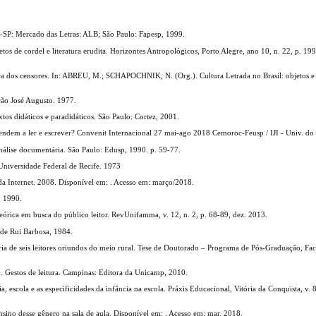
s-SP: Mercado das Letras: ALB; São Paulo: Fapesp, 1999.
os de cordel e literatura erudita. Horizontes Antropológicos, Porto Alegre, ano 10, n. 22, p. 199
ura dos censores. In: ABREU, M.; SCHAPOCHNIK, N. (Org.). Cultura Letrada no Brasil: objetos e 
ção José Augusto. 1977.
 didáticos e paradidáticos. São Paulo: Cortez, 2001.
endem a ler e escrever? Convenit Internacional 27 mai-ago 2018 Cemoroc-Feusp / IJI - Univ. do 
nálise documentária. São Paulo: Edusp, 1990. p. 59-77.
 Universidade Federal de Recife. 1973
 Internet. 2008. Disponível em: . Acesso em: março/2018.
, 1990.
ica em busca do público leitor. RevUnifamma, v. 12, n. 2, p. 68-89, dez. 2013.
 de Rui Barbosa, 1984.
tória de seis leitores oriundos do meio rural. Tese de Doutorado – Programa de Pós-Graduação, Fa
. Gestos de leitura. Campinas: Editora da Unicamp, 2010.
, escola e as especificidades da infância na escola. Práxis Educacional, Vitória da Conquista, v. 8
ensino desse gênero na sala de aula. Disponível em: . Acesso em: mar. 2018.