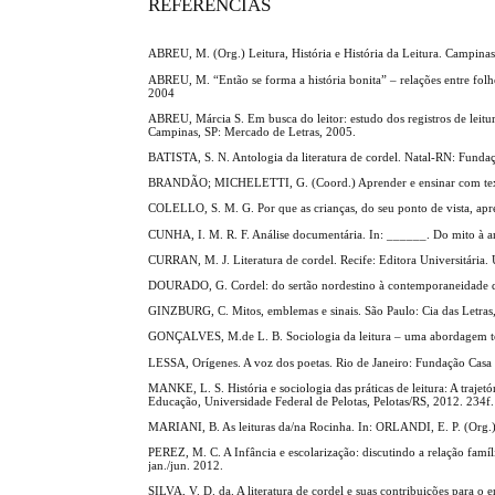
REFERÊNCIAS
ABREU, M. (Org.) Leitura, História e História da Leitura. Campina
ABREU, M. “Então se forma a história bonita” – relações entre folhet
2004
ABREU, Márcia S. Em busca do leitor: estudo dos registros de leit
Campinas, SP: Mercado de Letras, 2005.
BATISTA, S. N. Antologia da literatura de cordel. Natal-RN: Funda
BRANDÃO; MICHELETTI, G. (Coord.) Aprender e ensinar com textos
COLELLO, S. M. G. Por que as crianças, do seu ponto de vista, apr
CUNHA, I. M. R. F. Análise documentária. In: ______. Do mito à a
CURRAN, M. J. Literatura de cordel. Recife: Editora Universitária.
DOURADO, G. Cordel: do sertão nordestino à contemporaneidade da
GINZBURG, C. Mitos, emblemas e sinais. São Paulo: Cia das Letras
GONÇALVES, M.de L. B. Sociologia da leitura – uma abordagem teór
LESSA, Orígenes. A voz dos poetas. Rio de Janeiro: Fundação Casa
MANKE, L. S. História e sociologia das práticas de leitura: A traje
Educação, Universidade Federal de Pelotas, Pelotas/RS, 2012. 234f.
MARIANI, B. As leituras da/na Rocinha. In: ORLANDI, E. P. (Org.)
PEREZ, M. C. A Infância e escolarização: discutindo a relação família
jan./jun. 2012.
SILVA, V. D. da. A literatura de cordel e suas contribuições para o 