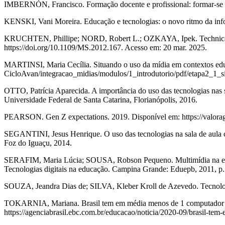
IMBERNÓN, Francisco. Formação docente e profissional: formar-se pa
KENSKI, Vani Moreira. Educação e tecnologias: o novo ritmo da inf
KRUCHTEN, Phillipe; NORD, Robert L.; OZKAYA, Ipek. Technical debt
https://doi.org/10.1109/MS.2012.167. Acesso em: 20 mar. 2025.
MARTINSI, Maria Cecília. Situando o uso da mídia em contextos edu
CicloAvan/integracao_midias/modulos/1_introdutorio/pdf/etapa2_1_s
OTTO, Patrícia Aparecida. A importância do uso das tecnologias nas 
Universidade Federal de Santa Catarina, Florianópolis, 2016.
PEARSON. Gen Z expectations. 2019. Disponível em: https://valora
SEGANTINI, Jesus Henrique. O uso das tecnologias na sala de aula 
Foz do Iguaçu, 2014.
SERAFIM, Maria Lúcia; SOUSA, Robson Pequeno. Multimídia na edu
Tecnologias digitais na educação. Campina Grande: Eduepb, 2011, p.
SOUZA, Jeandra Dias de; SILVA, Kleber Kroll de Azevedo. Tecnologia
TOKARNIA, Mariana. Brasil tem em média menos de 1 computador par
https://agenciabrasil.ebc.com.br/educacao/noticia/2020-09/brasil-t