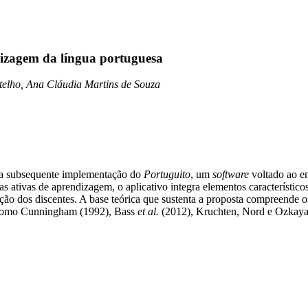
izagem da língua portuguesa
telho, Ana Cláudia Martins de Souza
e a subsequente implementação do
Portuguito
, um
software
voltado ao e
 ativas de aprendizagem, o aplicativo integra elementos característico
o dos discentes. A base teórica que sustenta a proposta compreende os
s como Cunningham (1992), Bass
et al.
(2012), Kruchten, Nord e Ozkaya 