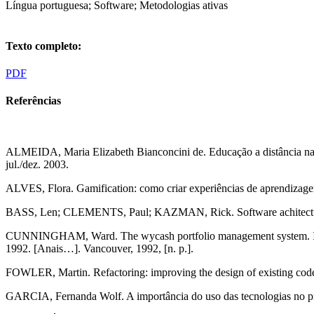
Língua portuguesa; Software; Metodologias ativas
Texto completo:
PDF
Referências
ALMEIDA, Maria Elizabeth Bianconcini de. Educação a distância na in
jul./dez. 2003.
ALVES, Flora. Gamification: como criar experiências de aprendizagem
BASS, Len; CLEMENTS, Paul; KAZMAN, Rick. Software achitecture i
CUNNINGHAM, Ward. The wycash portfolio management 
1992. [Anais…]. Vancouver, 1992, [n. p.].
FOWLER, Martin. Refactoring: improving the design of existing code
GARCIA, Fernanda Wolf. A importância do uso das tecnologias no proc