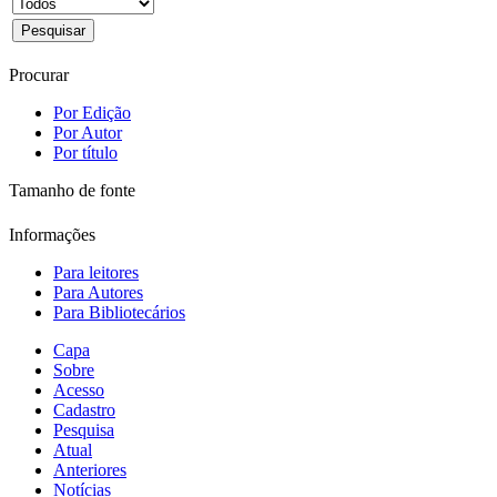
Procurar
Por Edição
Por Autor
Por título
Tamanho de fonte
Informações
Para leitores
Para Autores
Para Bibliotecários
Capa
Sobre
Acesso
Cadastro
Pesquisa
Atual
Anteriores
Notícias