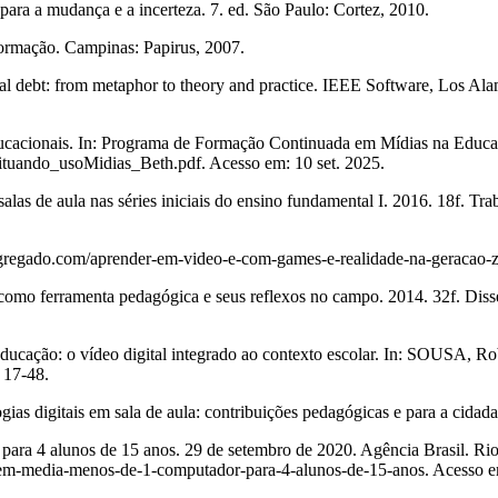
ra a mudança e a incerteza. 7. ed. São Paulo: Cortez, 2010.
ormação. Campinas: Papirus, 2007.
: from metaphor to theory and practice. IEEE Software, Los Alamitos
cacionais. In: Programa de Formação Continuada em Mídias na Educaçã
ituando_usoMidias_Beth.pdf. Acesso em: 10 set. 2025.
salas de aula nas séries iniciais do ensino fundamental I. 2016. 18f. 
gregado.com/aprender-em-video-e-com-games-e-realidade-na-geracao-z-
como ferramenta pedagógica e seus reflexos no campo. 2014. 32f. Diss
cação: o vídeo digital integrado ao contexto escolar. In: SOUSA,
 17-48.
s digitais em sala de aula: contribuições pedagógicas e para a cidad
a 4 alunos de 15 anos. 29 de setembro de 2020. Agência Brasil. Rio 
em-em-media-menos-de-1-computador-para-4-alunos-de-15-anos. Acesso e