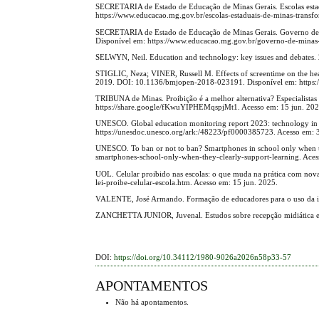
SECRETARIA de Estado de Educação de Minas Gerais. Escolas estad
https://www.educacao.mg.gov.br/escolas-estaduais-de-minas-transf
SECRETARIA de Estado de Educação de Minas Gerais. Governo de Mi
Disponível em: https://www.educacao.mg.gov.br/governo-de-minas-i
SELWYN, Neil. Education and technology: key issues and debates
STIGLIC, Neza; VINER, Russell M. Effects of screentime on the heal
2019. DOI: 10.1136/bmjopen-2018-023191. Disponível em: https:/
TRIBUNA de Minas. Proibição é a melhor alternativa? Especialistas
https://share.google/fKwuYIPHEMqspjMt1. Acesso em: 15 jun. 202
UNESCO. Global education monitoring report 2023: technology in 
https://unesdoc.unesco.org/ark:/48223/pf0000385723. Acesso em: 
UNESCO. To ban or not to ban? Smartphones in school only when th
smartphones-school-only-when-they-clearly-support-learning. Aces
UOL. Celular proibido nas escolas: o que muda na prática com nov
lei-proibe-celular-escola.htm. Acesso em: 15 jun. 2025.
VALENTE, José Armando. Formação de educadores para o uso da i
ZANCHETTA JUNIOR, Juvenal. Estudos sobre recepção midiática e e
DOI:
https://doi.org/10.34112/1980-9026a2026n58p33-57
APONTAMENTOS
Não há apontamentos.