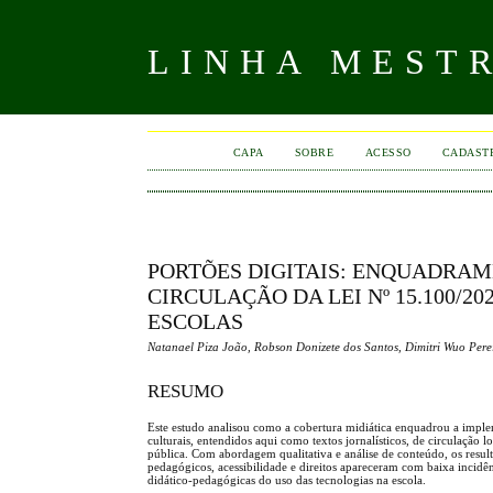
LINHA MEST
CAPA
SOBRE
ACESSO
CADAST
PORTÕES DIGITAIS: ENQUADRA
CIRCULAÇÃO DA LEI Nº 15.100/
ESCOLAS
Natanael Piza João, Robson Donizete dos Santos, Dimitri Wuo Perei
RESUMO
Este estudo analisou como a cobertura midiática enquadrou a imple
culturais, entendidos aqui como textos jornalísticos, de circulação 
pública. Com abordagem qualitativa e análise de conteúdo, os resul
pedagógicos, acessibilidade e direitos apareceram com baixa incidê
didático-pedagógicas do uso das tecnologias na escola.