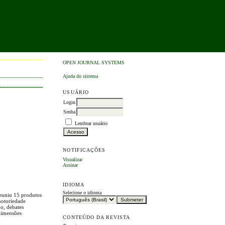
OPEN JOURNAL SYSTEMS
Ajuda do sistema
USUÁRIO
Login
Senha
Lembrar usuário
NOTIFICAÇÕES
Visualizar
Assinar
IDIOMA
Selecione o idioma
reuniu 15 produtos
 notoriedade
do, debates
 dimensões
CONTEÚDO DA REVISTA