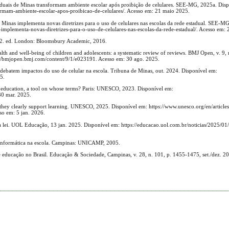
uais de Minas transformam ambiente escolar após proibição de celulares. SEE-MG, 2025a. Disp
ormam-ambiente-escolar-apos-proibicao-de-celulares/. Acesso em: 21 maio 2025.
nas implementa novas diretrizes para o uso de celulares nas escolas da rede estadual. SEE-M
mplementa-novas-diretrizes-para-o-uso-de-celulares-nas-escolas-da-rede-estadual/. Acesso em:
. 2. ed. London: Bloomsbury Academic, 2016.
th and well-being of children and adolescents: a systematic review of reviews. BMJ Open, v. 9,
/bmjopen.bmj.com/content/9/1/e023191. Acesso em: 30 ago. 2025.
 debatem impactos do uso de celular na escola. Tribuna de Minas, out. 2024. Disponível em:
5.
education, a tool on whose terms? Paris: UNESCO, 2023. Disponível em:
30 mar. 2025.
ey clearly support learning. UNESCO, 2025. Disponível em: https://www.unesco.org/en/article
so em: 5 jan. 2026.
a lei. UOL Educação, 13 jan. 2025. Disponível em: https://educacao.uol.com.br/noticias/2025/0
nformática na escola. Campinas: UNICAMP, 2005.
ducação no Brasil. Educação & Sociedade, Campinas, v. 28, n. 101, p. 1455-1475, set./dez. 2