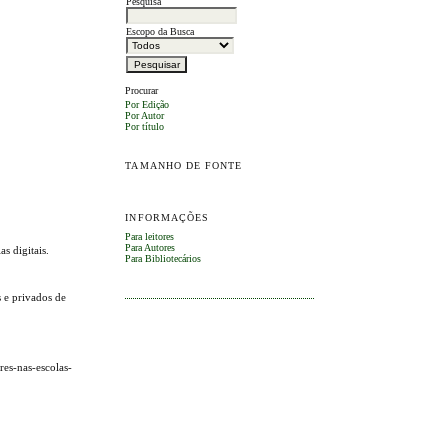
Pesquisa
Escopo da Busca
Procurar
Por Edição
Por Autor
Por título
TAMANHO DE FONTE
INFORMAÇÕES
Para leitores
Para Autores
s digitais.
Para Bibliotecários
s e privados de
res-nas-escolas-