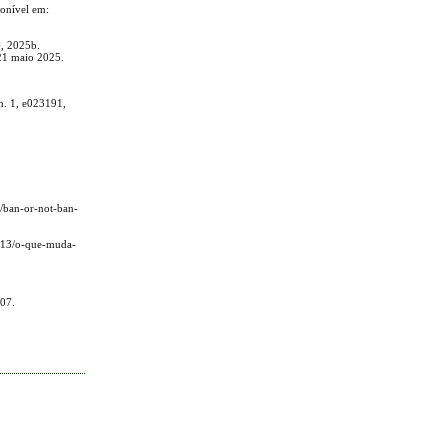
onível em:
G, 2025b.
 21 maio 2025.
 n. 1, e023191,
s/ban-or-not-ban-
1/13/o-que-muda-
007.