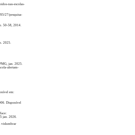
bidos-nas-escolas-
/05/27/pesquisa-
p. 50-58, 2014.
n. 2025.
 MPMG, jan. 2025.
scola-alertam-
onível em:
006. Disponível
face:
5 jan. 2026.
 vislumbrar