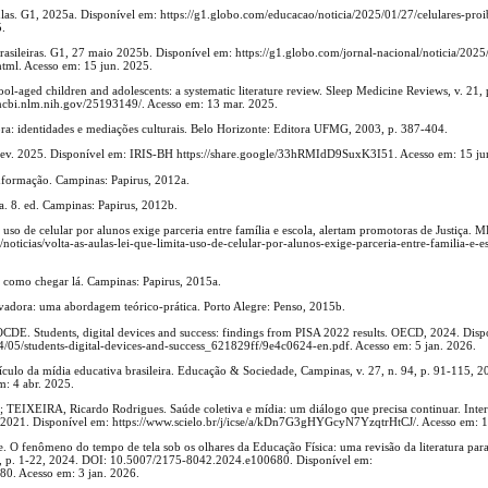
aulas. G1, 2025a. Disponível em: https://g1.globo.com/educacao/noticia/2025/01/27/celulares-proi
5.
brasileiras. G1, 27 maio 2025b. Disponível em: https://g1.globo.com/jornal-nacional/noticia/2025
html. Acesso em: 15 jun. 2025.
aged children and adolescents: a systematic literature review. Sleep Medicine Reviews, v. 21, 
ncbi.nlm.nih.gov/25193149/. Acesso em: 13 mar. 2025.
ra: identidades e mediações culturais. Belo Horizonte: Editora UFMG, 2003, p. 387-404.
H, fev. 2025. Disponível em: IRIS-BH https://share.google/33hRMIdD9SuxK3I51. Acesso em: 15 ju
nformação. Campinas: Papirus, 2012a.
a. 8. ed. Campinas: Papirus, 2012b.
uso de celular por alunos exige parceria entre família e escola, alertam promotoras de Justiça.
icias/volta-as-aulas-lei-que-limita-uso-de-celular-por-alunos-exige-parceria-entre-familia-e-e
como chegar lá. Campinas: Papirus, 2015a.
dora: uma abordagem teórico-prática. Porto Alegre: Penso, 2015b.
 Students, digital devices and success: findings from PISA 2022 results. OECD, 2024. Disp
4/05/students-digital-devices-and-success_621829ff/9e4c0624-en.pdf. Acesso em: 5 jan. 2026.
ículo da mídia educativa brasileira. Educação & Sociedade, Campinas, v. 27, n. 94, p. 91-115, 2
: 4 abr. 2025.
EIXEIRA, Ricardo Rodrigues. Saúde coletiva e mídia: um diálogo que precisa continuar. Inter
 2021. Disponível em: https://www.scielo.br/j/icse/a/kDn7G3gHYGcyN7YzqtrHtCJ/. Acesso em: 1
fenômeno do tempo de tela sob os olhares da Educação Física: uma revisão da literatura para
 67, p. 1-22, 2024. DOI: 10.5007/2175-8042.2024.e100680. Disponível em:
680. Acesso em: 3 jan. 2026.