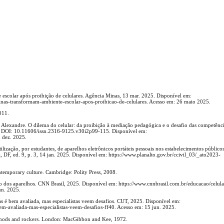
scolar após proibição de celulares. Agência Minas, 13 mar. 2025. Disponível em:
minas-transformam-ambiente-escolar-apos-proibicao-de-celulares. Acesso em: 26 maio 2025.
011.
xandre. O dilema do celular: da proibição à mediação pedagógica e o desafio das competência
5. DOI: 10.11606/issn.2316-9125.v30i2p99-115. Disponível em:
1 dez. 2025.
lização, por estudantes, de aparelhos eletrônicos portáteis pessoais nos estabelecimentos público
a, DF, ed. 9, p. 3, 14 jan. 2025. Disponível em: https://www.planalto.gov.br/ccivil_03/_ato2023-
emporary culture. Cambridge: Polity Press, 2008.
ção dos aparelhos. CNN Brasil, 2025. Disponível em: https://www.cnnbrasil.com.br/educacao/celula
un. 2025.
 é bem avaliada, mas especialistas veem desafios. CUT, 2025. Disponível em:
-bem-avaliada-mas-especialistas-veem-desafios-ff40. Acesso em: 15 jun. 2025.
he mods and rockers. London: MacGibbon and Kee, 1972.