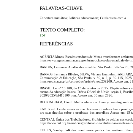
PALAVRAS-CHAVE
Cobertura midiática; Políticas educacionais; Celulares na escola.
TEXTO COMPLETO:
PDF
REFERÊNCIAS
AGÊNCIA Minas. Escolas estaduais de Minas transformam ambiente e
https://www.agenciaminas.mg.gov.br/noticia/escolas-estaduais-de-
BARDIN, Laurence. Análise de conteúdo. São Paulo: Edições 70, 2
BARROS, Fernanda Ribeiro; SILVA, Viviane Euclydes; FARBIARZ, Ale
Comunicação & Educação, São Paulo, v. 30, n. 2, p. 99-115, 202
https://revistas.usp.br/comueduc/article/view/239208. Acesso em: 2
BRASIL. Lei nº 15.100, de 13 de janeiro de 2025. Dispõe sobre a uti
ensino da educação básica. Diário Oficial da União: seção 1, Brasíli
2026/2025/lei/l15100.htm. Acesso em: 30 mar. 2026.
BUCKINGHAM, David. Media education: literacy, learning and cont
CNN Brasil. Celulares nas escolas: tire suas dúvidas sobre a proibi
tire-suas-duvidas-sobre-a-proibicao-dos-aparelhos. Acesso em: 15 j
CENTRAL Única dos Trabalhadores. Proibição de celular nas escolas
https://www.cut.org.br/noticias/proibicao-de-celular-nas-escolas-e
COHEN, Stanley. Folk devils and moral panics: the creation of t