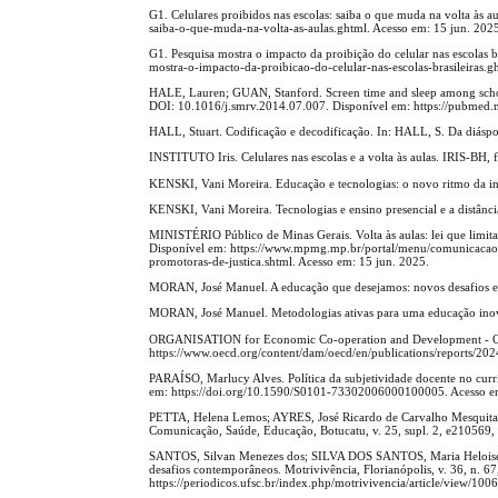
G1. Celulares proibidos nas escolas: saiba o que muda na volta às 
saiba-o-que-muda-na-volta-as-aulas.ghtml. Acesso em: 15 jun. 202
G1. Pesquisa mostra o impacto da proibição do celular nas escolas 
mostra-o-impacto-da-proibicao-do-celular-nas-escolas-brasileiras.g
HALE, Lauren; GUAN, Stanford. Screen time and sleep among school-
DOI: 10.1016/j.smrv.2014.07.007. Disponível em: https://pubmed.
HALL, Stuart. Codificação e decodificação. In: HALL, S. Da diáspo
INSTITUTO Iris. Celulares nas escolas e a volta às aulas. IRIS-B
KENSKI, Vani Moreira. Educação e tecnologias: o novo ritmo da i
KENSKI, Vani Moreira. Tecnologias e ensino presencial e a distânci
MINISTÉRIO Público de Minas Gerais. Volta às aulas: lei que limita 
Disponível em: https://www.mpmg.mp.br/portal/menu/comunicacao/not
promotoras-de-justica.shtml. Acesso em: 15 jun. 2025.
MORAN, José Manuel. A educação que desejamos: novos desafios e 
MORAN, José Manuel. Metodologias ativas para uma educação inova
ORGANISATION for Economic Co-operation and Development - OCDE.
https://www.oecd.org/content/dam/oecd/en/publications/reports/202
PARAÍSO, Marlucy Alves. Política da subjetividade docente no curr
em: https://doi.org/10.1590/S0101-73302006000100005. Acesso em
PETTA, Helena Lemos; AYRES, José Ricardo de Carvalho Mesquita; T
Comunicação, Saúde, Educação, Botucatu, v. 25, supl. 2, e210569,
SANTOS, Silvan Menezes dos; SILVA DOS SANTOS, Maria Heloise. O 
desafios contemporâneos. Motrivivência, Florianópolis, v. 36, n.
https://periodicos.ufsc.br/index.php/motrivivencia/article/view/100