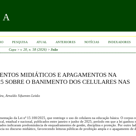
RA
RO
PESQUISA
ATUAL
ANTERIORES
NOTÍCIAS
INDEXADORES
Capa
>
v. 20, n. 58 (2026)
>
João
MENTOS MIDIÁTICOS E APAGAMENTOS NA
2025 SOBRE O BANIMENTO DOS CELULARES NAS
ra, Arnaldo Sifuentes Leitão
mentação da Lei nº 15.100/2025, que restringe o uso de celulares na educação básica. O corpus 
local, estadual e nacional, publicados entre janeiro e junho de 2025, período em que a lei ganhou
tados indicaram predominância de enquadramentos de gestão, disciplina e proteção. Por outro la
ncia no discurso midiático, favorecendo leituras públicas de proibição ampla e o apagamento de