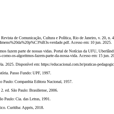
ista de Comunicação, Cultura e Política, Rio de Janeiro, v. 20, n. 41
%B4meno%20da%20p%C3%B3s-verdade.pdf. Acesso em: 10 jun. 2025.
os fazem parte de nossas vidas. Portal de Notícias da UFU, Uberlândi
ais-como-os-algoritmos-fazem-parte-da-nossa-vida. Acesso em: 15 jun. 2
 Disponível em: https://educacional.com.br/praticas-pedagogicas/
stória. Passo Fundo: UPF, 1997.
 São Paulo: Companhia Editora Nacional, 1957.
 ed. São Paulo: Brasiliense, 2006.
o Paulo: Cia. das Letras, 1991.
o. Curitiba: Appris, 2018.