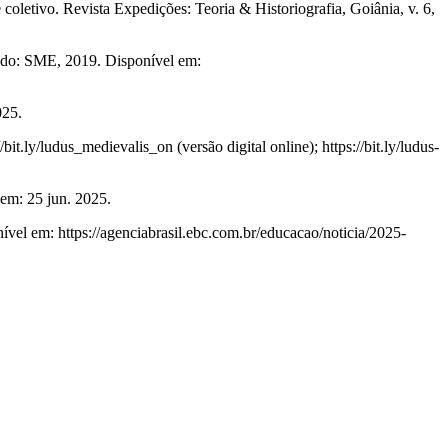
etivo. Revista Expedições: Teoria & Historiografia, Goiânia, v. 6,
do: SME, 2019. Disponível em:
025.
t.ly/ludus_medievalis_on (versão digital online); https://bit.ly/ludus-
 em: 25 jun. 2025.
vel em: https://agenciabrasil.ebc.com.br/educacao/noticia/2025-