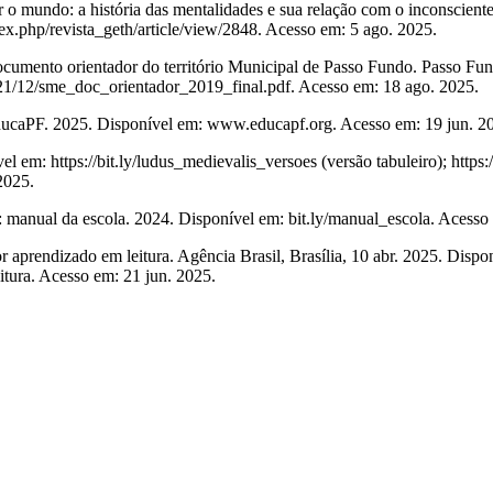
o: a história das mentalidades e sua relação com o inconsciente col
dex.php/revista_geth/article/view/2848. Acesso em: 5 ago. 2025.
ento orientador do território Municipal de Passo Fundo. Passo Fun
021/12/sme_doc_orientador_2019_final.pdf. Acesso em: 18 ago. 2025.
aPF. 2025. Disponível em: www.educapf.org. Acesso em: 19 jun. 2
 https://bit.ly/ludus_medievalis_versoes (versão tabuleiro); https://bi
2025.
: manual da escola. 2024. Disponível em: bit.ly/manual_escola. Acesso
rendizado em leitura. Agência Brasil, Brasília, 10 abr. 2025. Disponí
tura. Acesso em: 21 jun. 2025.