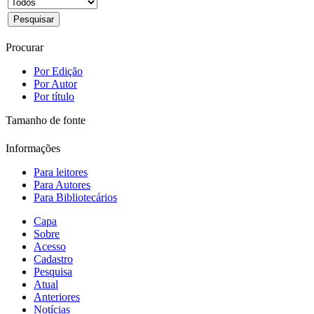
Procurar
Por Edição
Por Autor
Por título
Tamanho de fonte
Informações
Para leitores
Para Autores
Para Bibliotecários
Capa
Sobre
Acesso
Cadastro
Pesquisa
Atual
Anteriores
Notícias