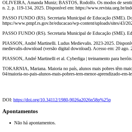
OLIVEIRA, Amanda Muniz; BASTOS, Rodolfo. Os modos de sentir o mund
n. 2, p. 119-134, 2025. Disponível em: https://www.revista.ueg.br/in
PASSO FUNDO (RS). Secretaria Municipal de Educação (SME). Docum
https://www.pmpf.rs.gov.br/educacao/wp-content/uploads/sites/43/2
PASSO FUNDO (RS). Secretaria Municipal de Educação (SME). Educ
PIASSON, André Martinelli. Ludus Medievalis. 2023-2025. Disponível em:
medievalis-download (versão digital download). Acesso em: 20 ago. 
PIASSON, André Martinelli et al. Cyberliga | treinamento para heróis
TOKARNIA, Mariana. Maioria no país, alunos mais pobres têm maior ap
04/maioria-no-pais-alunos-mais-pobres-tem-menor-aprendizado-em-lei
DOI:
https://doi.org/10.34112/1980-9026a2026n58p%25p
Apontamentos
Não há apontamentos.