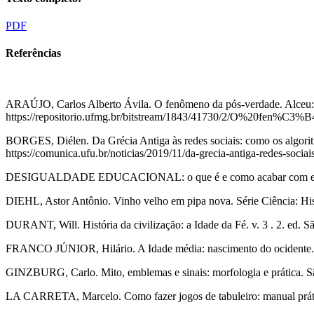
PDF
Referências
ARAÚJO, Carlos Alberto Ávila. O fenômeno da pós-verdade. Alceu: Rev
https://repositorio.ufmg.br/bitstream/1843/41730/2/O%20fen%C3
BORGES, Diélen. Da Grécia Antiga às redes sociais: como os algoritm
https://comunica.ufu.br/noticias/2019/11/da-grecia-antiga-redes-soci
DESIGUALDADE EDUCACIONAL: o que é e como acabar com ela. 2025.
DIEHL, Astor Antônio. Vinho velho em pipa nova. Série Ciência: Hi
DURANT, Will. História da civilização: a Idade da Fé. v. 3 . 2. ed.
FRANCO JÚNIOR, Hilário. A Idade média: nascimento do ocidente. 2.
GINZBURG, Carlo. Mito, emblemas e sinais: morfologia e prática. Sã
LA CARRETA, Marcelo. Como fazer jogos de tabuleiro: manual prátic