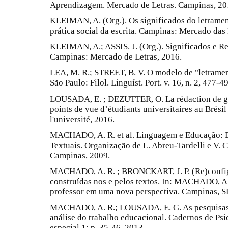
Aprendizagem. Mercado de Letras. Campinas, 20
KLEIMAN, A. (Org.). Os significados do letramen
prática social da escrita. Campinas: Mercado das 
KLEIMAN, A.; ASSIS. J. (Org.). Significados e Re
Campinas: Mercado de Letras, 2016.
LEA, M. R.; STREET, B. V. O modelo de "letramen
São Paulo: Filol. Linguíst. Port. v. 16, n. 2, 477-4
LOUSADA, E. ; DEZUTTER, O. La rédaction de gen
points de vue d’étudiants universitaires au Brésil
l'université, 2016.
MACHADO, A. R. et al. Linguagem e Educação: 
Textuais. Organização de L. Abreu-Tardelli e V. 
Campinas, 2009.
MACHADO, A. R. ; BRONCKART, J. P. (Re)configu
construídas nos e pelos textos. In: MACHADO, A. 
professor em uma nova perspectiva. Campinas, S
MACHADO, A. R.; LOUSADA, E. G. As pesquisas
análise do trabalho educacional. Cadernos de Psic
especial 1; p. 35-46, 2013.