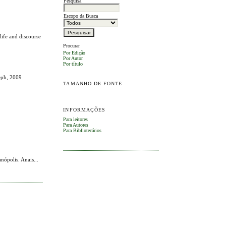
Pesquisa
Escopo da Busca
life and discourse
Procurar
Por Edição
Por Autor
Por título
eph, 2009
TAMANHO DE FONTE
INFORMAÇÕES
Para leitores
Para Autores
Para Bibliotecários
polis. Anais...