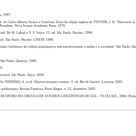
s, 1997.
ad. de Carlos Alberto Faraco e Cristóvão Tezza da edição inglesa de TITUNIK, I. R. “Discourse in 
 Freudism. Nova Iorque: Academic Press, 1976.
 De M. Lahud e Y. F. Vieira. 12. ed. São Paulo: Hucitec, 2006.
2. ed. São Paulo: Hucitec; UNESP, 1990.
or fenômeno da cultura participativa está transformando a mídia e a sociedade. São Paulo: Al
a. São Paulo: Queiroz, 2000.
09.
ovável. São Paulo: Ática, 2004.
: DIONÍSIO, A. et al. Gêneros textuais e ensino. 4. ed. Rio de Janeiro: Lucerna, 2005.
o póshumano. Revista Famecos, Porto Alegre, n. 22, dezembro 2003.
: VI ENCONTRO DO CÍRCULO DE ESTUDOS LINGÜÍSTICOS DO SUL - VI CELSUL, 2004, Florianó