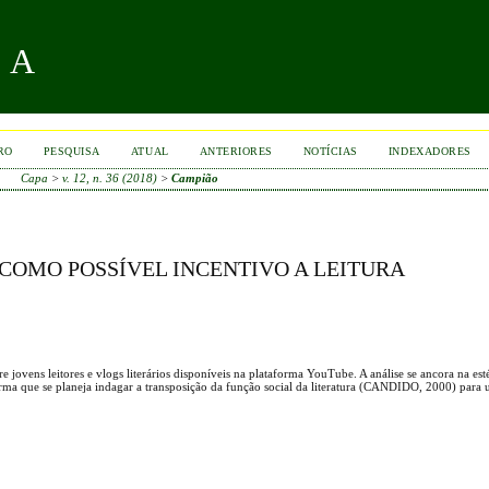
RA
RO
PESQUISA
ATUAL
ANTERIORES
NOTÍCIAS
INDEXADORES
Capa
>
v. 12, n. 36 (2018)
>
Campião
 COMO POSSÍVEL INCENTIVO A LEITURA
e jovens leitores e vlogs literários disponíveis na plataforma YouTube. A análise se ancora na est
ma que se planeja indagar a transposição da função social da literatura (CANDIDO, 2000) par