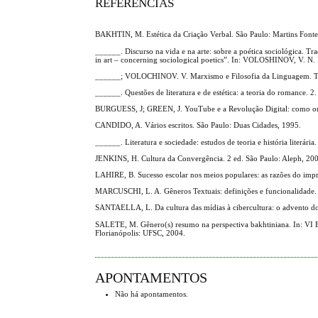
REFERÊNCIAS
BAKHTIN, M. Estética da Criação Verbal. São Paulo: Martins Fonte
______. Discurso na vida e na arte: sobre a poética sociológica. Tr
in art – concerning sociological poetics”. In: VOLOSHINOV, V. N.
______; VOLOCHINOV. V. Marxismo e Filosofia da Linguagem. Trad.
______. Questões de literatura e de estética: a teoria do romance. 
BURGUESS, J; GREEN, J. YouTube e a Revolução Digital: como omai
CANDIDO, A. Vários escritos. São Paulo: Duas Cidades, 1995.
______. Literatura e sociedade: estudos de teoria e história literári
JENKINS, H. Cultura da Convergência. 2 ed. São Paulo: Aleph, 20
LAHIRE, B. Sucesso escolar nos meios populares: as razões do impr
MARCUSCHI, L. A. Gêneros Textuais: definições e funcionalidade. In
SANTAELLA, L. Da cultura das mídias à cibercultura: o advento d
SALETE, M. Gênero(s) resumo na perspectiva bakhtiniana. In
Florianópolis: UFSC, 2004.
APONTAMENTOS
Não há apontamentos.