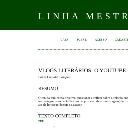
LINHA MEST
CAPA
SOBRE
ACESSO
CADAST
VLOGS LITERÁRIOS: O YOUTUBE
Paula Crepaldi Campião
RESUMO
O estudo tem como objetivo questionar e refletir sobre a relação entr
no protagonismo do indivíduo no processo de aprendizagem, de for
ato de ler surge depois do assistir.
TEXTO COMPLETO:
PDF