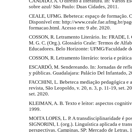
CÂNDIDO, A. O direito à literatura. In: Vários Esc
sobre azul/ São Paulo: Duas Cidades, 2011.
CEALE, UFMG. Bebeteca: espaço de formação. Cea
Disponível em: http://www.ceale.fae.ufmg.br/pa
formacao.html. Acesso em: 9 abr. 2020.
COSSON, R. Letramento Literário. In: FRADE, I. 
M. G. C. (Org.). Glossário Ceale: Termos de Alfab
Educadores. Belo Horizonte: UFMG/Faculdade de
COSSON, R. Letramento literário: teoria e prática
ESCARDÓ, M. Sendereando. In: Jornadas de reflex
y públicas. Guadalajara: Palácio Del Infantado, 2
FACCHINI, L. Bebeteca mediação pedagógica e an
revista, São Leopoldo, v. 20, n. 3, p. 11-19, set.
set. 2020.
KLEIMAN, A. B. Texto e leitor: aspectos cognitiv
1999.
MOITA LOPES, L. P. A transdisciplinaridade é pos
SIGNORINI, I. (org.). Linguística aplicada e tran
perspectivas. Campinas, SP: Mercado de Letras, 