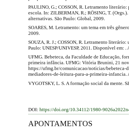
PAULINO, G.; COSSON, R. Letramento literário: pa
escola. In: ZILBERMAN, R.; RÖSING, T. (Orgs.). E
alternativas. São Paulo: Global, 2009.
SOARES, M. Letramento: um tema em três gêneros.
2009.
SOUZA, R. J.; COSSON, R. Letramento literário: u
Paulo: UNESP/UNIVESP, 2011. Disponível em: . A
UFMG. Bebeteca, da Faculdade de Educação, form
primeira infância. UFMG: Vitória Brunini, 21 nov
https://ufmg.br/comunicacao/noticias/bebeteca-
mediadores-de-leitura-para-a-primeira-infancia.
VYGOTSKY, L. S. A formação social da mente. Sã
DOI:
https://doi.org/10.34112/1980-9026a2022
APONTAMENTOS