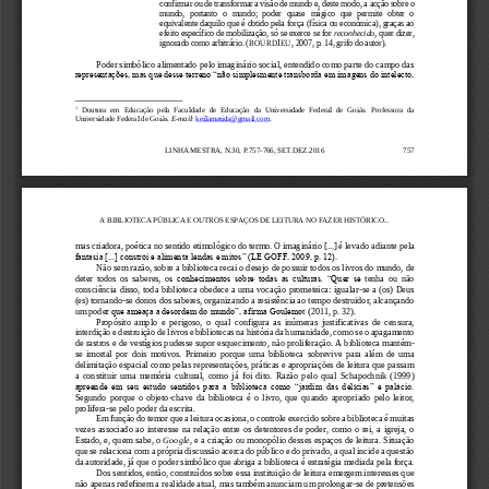
confirmar ou de transformar a visão de mundo e, deste
modo,
a acção sobre o 
mundo,   portanto   o   mundo;   poder   quase   mágico   que   permite   obter   o 
equivalente daquilo que é obtido pela força (física ou económica), graças ao 
efeito específico de mobilização, só se exerce se for 
reconhecido
, quer dizer, 
ignorado como
arbit
rário. (BOURDIEU, 2007, p. 14, grifo do autor)
.
Poder simbólico alimentado pelo imaginário social, entendido como parte do campo das 
representações, mas que desse terreno “não simplesmente transborda em imagens do intelecto, 
1
Doutora  em  Educação  pela  Faculdade  de  E
ducação  da  Universidade  Federa
l  de  Goiás.  Professora  da 
Universidade Federal de Goiás. 
E
-
mail:
keilamatida@gmail.com
.
LINHA MESTRA, N.
30
, 
P.757
-
766, SET
.
DEZ
.2
016
757
A BIBLIOTECA P
ÚBLICA E OUTROS ESPAÇOS DE
LEITURA NO FAZER HISTÓRICO
...
mas criadora, poética no senti
do etimológico do termo. O imaginário [...] é lev
ado adiante pela 
fantasia [...] constrói e alimenta lendas e mitos” (LE GOFF, 2009, p. 12). 
Não sem razão, sobre a biblioteca recai o desejo de possuir todos os livros do mundo, de 
deter  todos  os  saberes,  o
s conhecimentos sobre todas as culturas. “Quer se
tenha  ou  não 
consciência disso, toda biblioteca obedece a uma vocação prometeica: igualar
-
se a (os) Deus 
(es) tornando
-
se donos dos saberes, organizando a resistência ao tempo destruidor, alcançando 
um pode
r que ameaça a desordem do mundo”, afirma Goulemo
t (2011, p. 32). 
Propósito  amplo  e  perigoso,  o  qual  configura  as  inúmeras  justificativas  de  censura, 
interdição e destruição de livros e bibliotecas na história da humanidade, como se o apagamento 
de rastro
s e de vestígios pudesse supor esquecimento, não 
proliferação. A biblioteca mantém
-
se  imortal  por  dois  motivos.  Primeiro  porque  uma  biblioteca  sobrevive  para  além  de  uma 
delimitação espacial como pelas representações, práticas e apropriações de leitura que
passam 
a  constituir  uma  memória  cultural,  como  j
á  foi  dito.  Razão  pelo  qual  Schapochnik  (1999) 
apreende em seu estudo sentidos para a biblioteca como “jardim das delícias” e palácio. 
Segundo  porque  o  objeto
-
chave  da  biblioteca  é  o  livro,  que  quando  apropr
iado  pelo  leitor, 
prolifera
-
se pelo poder da escr
ita. 
Em função do temor que a leitura ocasiona, o controle exercido sobre a biblioteca é muitas 
vezes  associado  ao  interesse  na  relação  entre  os  detentores de  poder,  como  o  rei, a  igreja,  o 
Estado, e, quem 
sabe, o 
Google
, e a criação ou monopólio desses e
spaços de leitura. Situação 
que se relaciona com a própria discussão acerca do público e do privado, a qual incide a questão 
da autoridade, já que o poder simbólico que abriga a biblioteca é estratégia media
da pela força.
Dos sentidos, então, construídos s
obre essa instituição de leitura emergem interesses que 
não apenas redefinem a realidade atual, mas também anunciam um prolongar
-
se de pretensões 